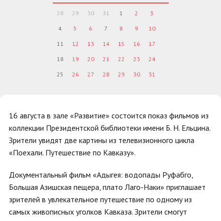
28
29
30
31
1
2
3
4
5
6
7
8
9
10
11
12
13
14
15
16
17
18
19
20
21
22
23
24
25
26
27
28
29
30
31
16 августа в зале «Развитие» состоится показ фильмов из
коллекции Президентской библиотеки имени Б. Н. Ельцина.
Зрители увидят две картины из телевизионного цикла
«Поехали. Путешествие по Кавказу».
Документальный фильм «Адыгея: водопады Руфабго,
Большая Азишская пещера, плато Лаго-Наки» приглашает
зрителей в увлекательное путешествие по одному из
самых живописных уголков Кавказа. Зрители смогут