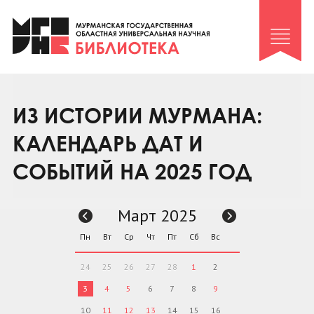
Клуб «Гиря и сельдерей»
Клуб «Семейный архив»
Клуб гидов
Коллегам
ИЗ ИСТОРИИ МУРМАНА:
Контакты
КАЛЕНДАРЬ ДАТ И
СОБЫТИЙ НА 2025 ГОД
Март 2025
Пн
Вт
Ср
Чт
Пт
Сб
Вс
24
25
26
27
28
1
2
3
4
5
6
7
8
9
10
11
12
13
14
15
16