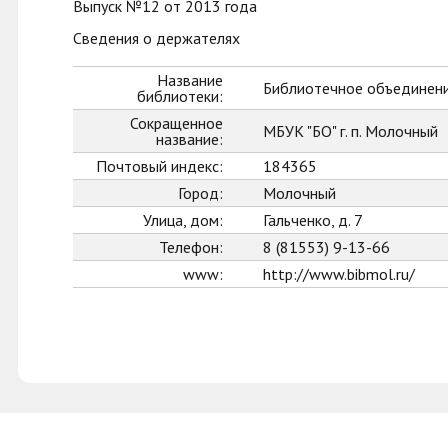
Выпуск №12 от 2013 года
Сведения о держателях
Название
Библиотечное объединени
библиотеки:
Сокращенное
МБУК "БО" г. п. Молочный
название:
Почтовый индекс:
184365
Город:
Молочный
Улица, дом:
Гальченко, д. 7
Телефон:
8 (81553) 9-13-66
www:
http://www.bibmol.ru/