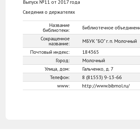
Выпуск №11 от 2017 года
Сведения о держателях
Название
Библиотечное объединени
библиотеки:
Сокращенное
МБУК "БО" г. п. Молочный
название:
Почтовый индекс:
184365
Город:
Молочный
Улица, дом:
Гальченко, д. 7
Телефон:
8 (81553) 9-13-66
www:
http://www.bibmol.ru/