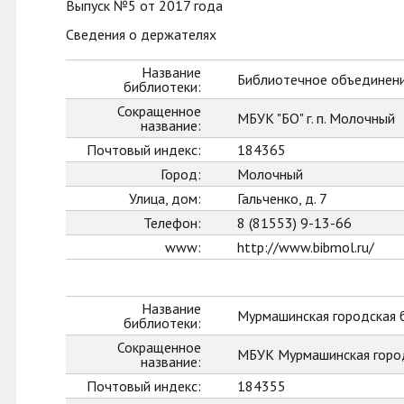
Выпуск №5 от 2017 года
Сведения о держателях
Название
Библиотечное объединени
библиотеки:
Сокращенное
МБУК "БО" г. п. Молочный
название:
Почтовый индекс:
184365
Город:
Молочный
Улица, дом:
Гальченко, д. 7
Телефон:
8 (81553) 9-13-66
www:
http://www.bibmol.ru/
Название
Мурмашинская городская 
библиотеки:
Сокращенное
МБУК Мурмашинская горо
название:
Почтовый индекс:
184355