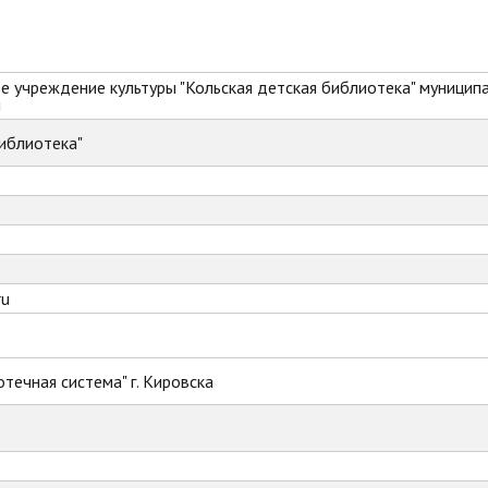
 учреждение культуры "Кольская детская библиотека" муницип
и
иблиотека"
ru
течная система" г. Кировска