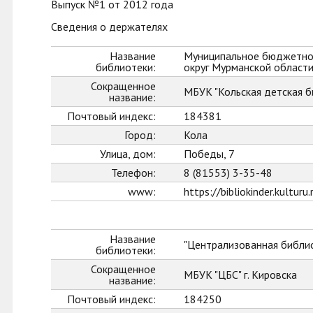
Выпуск №1 от 2012 года
Сведения о держателях
Название
Муниципальное бюджетное
библиотеки:
округ Мурманской област
Сокращенное
МБУК "Кольская детская б
название:
Почтовый индекс:
184381
Город:
Кола
Улица, дом:
Победы, 7
Телефон:
8 (81553) 3-35-48
www:
https://bibliokinder.kulturu.
Название
"Централизованная библио
библиотеки:
Сокращенное
МБУК "ЦБС" г. Кировска
название:
Почтовый индекс:
184250