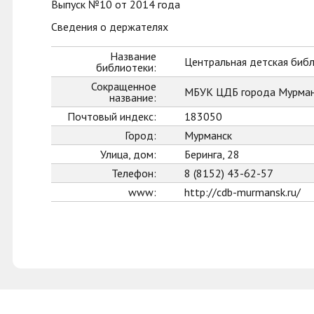
Выпуск №10 от 2014 года
Сведения о держателях
Название
Центральная детская биб
библиотеки:
Сокращенное
МБУК ЦДБ города Мурман
название:
Почтовый индекс:
183050
Город:
Мурманск
Улица, дом:
Беринга, 28
Телефон:
8 (8152) 43-62-57
www:
http://cdb-murmansk.ru/