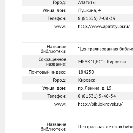
Город:
Апатиты
Улица, дом:
Пушкина, 4
Телефон:
8 (81555) 7-08-39
www:
http://www.apatitylibr.ru/
Название
"Централизованная библио
библиотеки:
Сокращенное
МБУК "ЦБС" г. Кировска
название:
Почтовый индекс:
184250
Город:
Кировск
Улица, дом:
пр. Ленина, д. 15
Телефон:
8 (81531) 5-46-34
www:
http://bibliokirovsk.ru/
Название
Центральная детская биб
библиотеки: