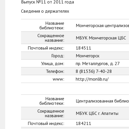
Выпуск №11 от 2011 года
Сведения о держателях
Название
Мончегорская централизо
библиотеки:
Сокращенное
МБУК Мончегорская ЦБС
название:
Почтовый индекс:
184511
Город:
Мончегорск
Улица, дом:
пр. Металлургов, д. 27
Телефон:
8 (81536) 7-40-28
www:
http://monlib.ru/
Название
Централизованная библиот
библиотеки:
Сокращенное
МБУК ЦБС г. Апатиты
название:
Почтовый индекс:
184211