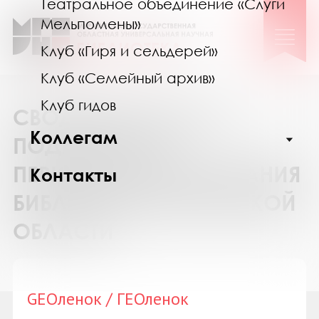
Театральное объединение «Слуги
Мельпомены»
Клуб «Гиря и сельдерей»
Клуб «Семейный архив»
Клуб гидов
СВОДНЫЙ КАТАЛОГ
Коллегам
ПОДПИСКИ НА
ПЕРИОДИЧЕСКИЕ ИЗДАНИЯ
Контакты
БИБЛИОТЕК МУРМАНСКОЙ
ОБЛАСТИ
GEOленок / ГЕОленок