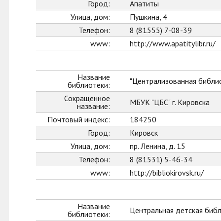
Город:
Апатиты
Улица, дом:
Пушкина, 4
Телефон:
8 (81555) 7-08-39
www:
http://www.apatitylibr.ru/
Название
"Централизованная библио
библиотеки:
Сокращенное
МБУК "ЦБС" г. Кировска
название:
Почтовый индекс:
184250
Город:
Кировск
Улица, дом:
пр. Ленина, д. 15
Телефон:
8 (81531) 5-46-34
www:
http://bibliokirovsk.ru/
Название
Центральная детская биб
библиотеки: