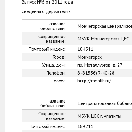
Выпуск №6 от 2011 года
Сведения о держателях
Название
Мончегорская централизо
библиотеки:
Сокращенное
МБУК Мончегорская ЦБС
название:
Почтовый индекс:
184511
Город:
Мончегорск
Улица, дом:
пр. Металлургов, д. 27
Телефон:
8 (81536) 7-40-28
www:
http://monlib.ru/
Название
Централизованная библиот
библиотеки:
Сокращенное
МБУК ЦБС г. Апатиты
название:
Почтовый индекс:
184211