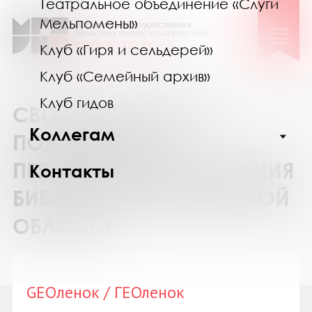
Театральное объединение «Слуги
Мельпомены»
Клуб «Гиря и сельдерей»
Клуб «Семейный архив»
Клуб гидов
СВОДНЫЙ КАТАЛОГ
Коллегам
ПОДПИСКИ НА
ПЕРИОДИЧЕСКИЕ ИЗДАНИЯ
Контакты
БИБЛИОТЕК МУРМАНСКОЙ
ОБЛАСТИ
GEOленок / ГЕОленок