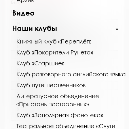
Выпуск №7 / 8 от 2012 года
Сведения о держателях
Видео
Название библиотеки:
Наши клубы
Кильдинская городская библиотека
Сокращенное название:
Книжный клуб «Переплёт»
МБУК "Кильдинская городская библиотека"
Клуб «Покорители Рунета»
Почтовый индекс:
184367
Клуб «Старшие»
Город:
Клуб разговорного английского языка
п. Кильдинстрой
Клуб путешественников
Улица, дом:
Советская, 2
Литературное объединение
Телефон:
«Пристань посторонних»
8 (81553) 9-41-60
Клуб «Заполярная фонотека»
www:
http://biblio-mokildin.ru
Театральное объединение «Слуги