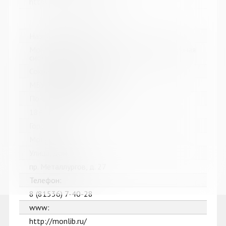
https://bibliokinder.kulturu.ru
Название библиотеки:
Мончегорская централизованная библиотечная
система
Сокращенное название:
МБУК Мончегорская ЦБС
Почтовый индекс:
184511
Город:
Мончегорск
Улица, дом:
пр. Металлургов, д. 27
Телефон:
8 (81536) 7-40-28
www:
http://monlib.ru/