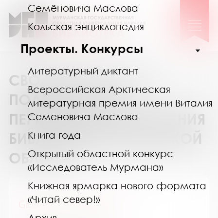
Семёновича Маслова
Кольская энциклопедия
Проекты. Конкурсы
Литературный диктант
СВОДНЫЙ КАТАЛОГ
Всероссийская Арктическая
ПОДПИСКИ НА
литературная премия имени Виталия
ПЕРИОДИЧЕСКИЕ ИЗДАНИЯ
Семеновича Маслова
Книга года
БИБЛИОТЕК МУРМАНСКОЙ
Открытый областной конкурс
ОБЛАСТИ
«Исследователь Мурмана»
Книжная ярмарка нового формата
«Читай север!»
GEOленок / ГЕОленок
Архив