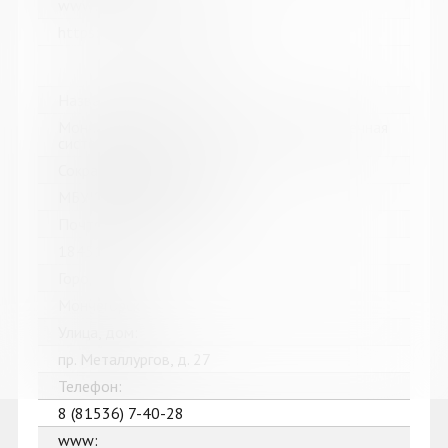
www:
https://bibliokinder.kulturu.ru
Название библиотеки:
Мончегорская централизованная библиотечная
система
Сокращенное название:
МБУК Мончегорская ЦБС
Почтовый индекс:
184511
Город:
Мончегорск
Улица, дом:
пр. Металлургов, д. 27
Телефон:
8 (81536) 7-40-28
www: