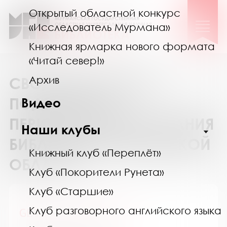
Открытый областной конкурс
«Исследователь Мурмана»
Книжная ярмарка нового формата
«Читай север!»
Архив
СВОДНЫЙ КАТАЛОГ
ПОДПИСКИ НА
Видео
ПЕРИОДИЧЕСКИЕ ИЗДАНИЯ
Наши клубы
БИБЛИОТЕК МУРМАНСКОЙ
Книжный клуб «Переплёт»
ОБЛАСТИ
Клуб «Покорители Рунета»
Клуб «Старшие»
Клуб разговорного английского языка
GEOленок / ГЕОленок