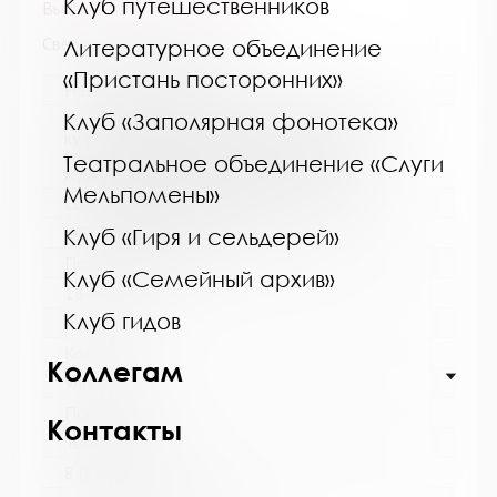
Клуб путешественников
Выпуск №11 от 2013 года
Сведения о держателях
Литературное объединение
«Пристань посторонних»
Название библиотеки:
Клуб «Заполярная фонотека»
Муниципальное бюджетное учреждение
культуры "Кольская детская библиотека"
муниципального образования Кольский
Театральное объединение «Слуги
муниципальный округ Мурманской области
Мельпомены»
Сокращенное название:
МБУК "Кольская детская библиотека"
Клуб «Гиря и сельдерей»
Почтовый индекс:
Клуб «Семейный архив»
184381
Клуб гидов
Город:
Кола
Коллегам
Улица, дом:
Победы, 7
Контакты
Телефон:
8 (81553) 3-35-48