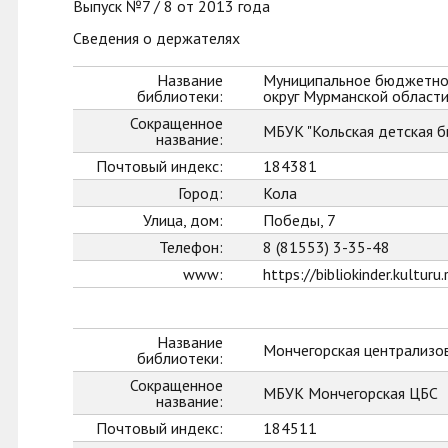
Выпуск №7 / 8 от 2013 года
Сведения о держателях
Название
Муниципальное бюджетное
библиотеки:
округ Мурманской област
Сокращенное
МБУК "Кольская детская б
название:
Почтовый индекс:
184381
Город:
Кола
Улица, дом:
Победы, 7
Телефон:
8 (81553) 3-35-48
www:
https://bibliokinder.kulturu.
Название
Мончегорская централизо
библиотеки:
Сокращенное
МБУК Мончегорская ЦБС
название:
Почтовый индекс:
184511