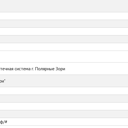
ечная система г. Полярные Зори
ри"
рф/#