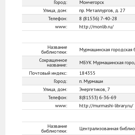
Город:
Мончегорск
Улица, дом:
пр. Металлургов, д. 27
Телефон:
8 (81536) 7-40-28
www:
http://monlib.ru/
Название
Мурмашинская городская 
библиотеки:
Сокращенное
МБУК Мурмашинская горо
название:
Почтовый индекс:
184355
Город:
п. Мурмаши
Улица, дом:
Энергетиков, 7
Телефон:
8(81553) 6-36-69
www:
http://murmashi-library.ru/
Название
Централизованная библиот
библиотеки: