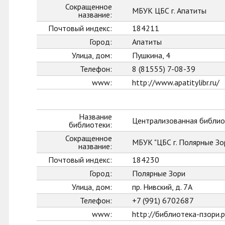
Сокращенное
МБУК ЦБС г. Апатиты
название:
Почтовый индекс:
184211
Город:
Апатиты
Улица, дом:
Пушкина, 4
Телефон:
8 (81555) 7-08-39
www:
http://www.apatitylibr.ru/
Название
Централизованная библиот
библиотеки:
Сокращенное
МБУК "ЦБС г. Полярные Зо
название:
Почтовый индекс:
184230
Город:
Полярные Зори
Улица, дом:
пр. Нивский, д. 7А
Телефон:
+7 (991) 6702687
www:
http://библиотека-пзори.