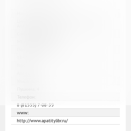
Название библиотеки:
Централизованная библиотечная система г.
Апатиты
Сокращенное название:
МБУК ЦБС г. Апатиты
Почтовый индекс:
184211
Город:
Апатиты
Улица, дом:
Пушкина, 4
Телефон:
8 (81555) 7-08-39
www:
http://www.apatitylibr.ru/