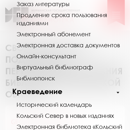
Заказ литературы
Продление срока пользования
изданиями
Электронный абонемент
Электронная доставка документов
СВОДНЫЙ КАТАЛОГ
Онлайн-консультант
ПОДПИСКИ НА
Виртуальный библиограф
ПЕРИОДИЧЕСКИЕ ИЗДАНИЯ
Библиопоиск
БИБЛИОТЕК МУРМАНСКОЙ
Краеведение
ОБЛАСТИ
Исторический календарь
Кольский Север в новых изданиях
GEOленок / ГЕОленок
Электронная библиотека «Кольский