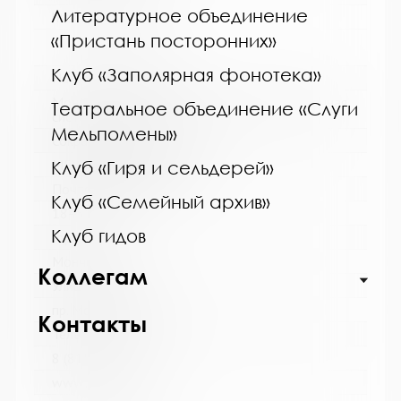
Литературное объединение
http://kolabiblio.ru/
«Пристань посторонних»
Клуб «Заполярная фонотека»
Название библиотеки:
Мончегорская централизованная библиотечная
Театральное объединение «Слуги
система
Мельпомены»
Сокращенное название:
МБУК Мончегорская ЦБС
Клуб «Гиря и сельдерей»
Почтовый индекс:
Клуб «Семейный архив»
184511
Клуб гидов
Город:
Мончегорск
Коллегам
Улица, дом:
пр. Металлургов, д. 27
Контакты
Телефон:
8 (81536) 7-40-28
www: