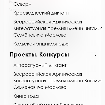
Выпуск №10 от 2014 года
Север»
Сведения о держателях
Краеведческий диктант
Название библиотеки:
Всероссийская Арктическая
Муниципальное бюджетное учреждение
литературная премия имени Виталия
культуры "Кольская детская библиотека"
муниципального образования Кольский
Семёновича Маслова
муниципальный округ Мурманской области
Сокращенное название:
Кольская энциклопедия
МБУК "Кольская детская библиотека"
Проекты. Конкурсы
Почтовый индекс:
184381
Литературный диктант
Город:
Всероссийская Арктическая
Кола
литературная премия имени Виталия
Улица, дом:
Семеновича Маслова
Победы, 7
Телефон:
Книга года
8 (81553) 3-35-48
Открытый областной конкурс