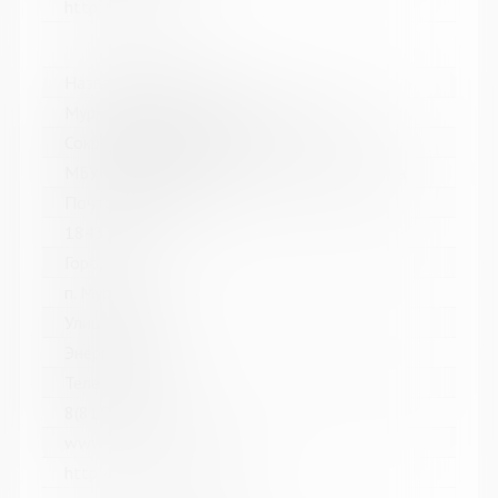
http://monlib.ru/
Название библиотеки:
Мурмашинская городская библиотека
Сокращенное название:
МБУК Мурмашинская городская библиотека
Почтовый индекс:
184355
Город:
п. Мурмаши
Улица, дом:
Энергетиков, 7
Телефон:
8(81553) 6-36-69
www:
http://murmashi-library.ru/