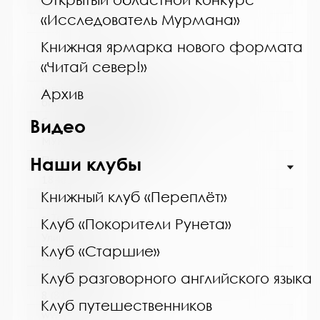
www:
«Исследователь Мурмана»
https://bibliokinder.kulturu.ru
Книжная ярмарка нового формата
«Читай север!»
Название библиотеки:
МБ Кольского района, Териберская сельская
Архив
библиотека - филиал
Сокращенное название:
Видео
МУК "МБ Кольского района"
Почтовый индекс:
Наши клубы
184630
Книжный клуб «Переплёт»
Город:
с. Териберка
Клуб «Покорители Рунета»
Улица, дом:
Клуб «Старшие»
Пионерская, д. 7
Телефон:
Клуб разговорного английского языка
8 (81553) 2-61-98
Клуб путешественников
www: