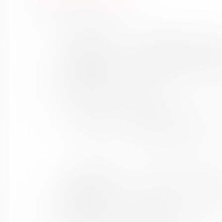
Выпуск №11 от 2015 года
Сведения о держателях
Название
Муниципальное бюджетное
библиотеки:
округ Мурманской област
Сокращенное
МБУК "Кольская детская б
название:
Почтовый индекс:
184381
Город:
Кола
Улица, дом:
Победы, 7
Телефон:
8 (81553) 3-35-48
www:
https://bibliokinder.kulturu.
Название
МБ Кольского района, Тер
библиотеки:
Сокращенное
МУК "МБ Кольского район
название:
Почтовый индекс:
184630