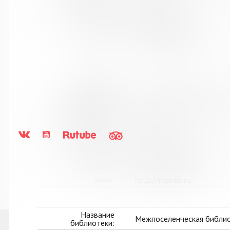
Город:
с. Териберка
Улица, дом:
Пионерская, д. 7
Телефон:
8 (81553) 2-61-98
www:
http://kolabiblio.ru/
Название
Мончегорская централизо
библиотеки:
Сокращенное
МБУК Мончегорская ЦБС
название:
Почтовый индекс:
184511
Город:
Мончегорск
Улица, дом:
пр. Металлургов, д. 27
Телефон:
8 (81536) 7-40-28
www:
http://monlib.ru/
Название
Межпоселенческая библио
библиотеки: