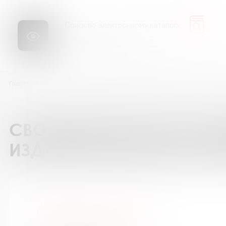
Библиопоиск
Сайт
Главная
Каталог подписки на периодические издания
GEOленок / Г
СВОДНЫЙ КАТАЛОГ ПОД
ИЗДАНИЯ БИБЛИОТЕК М
GEOленок / ГЕОленок