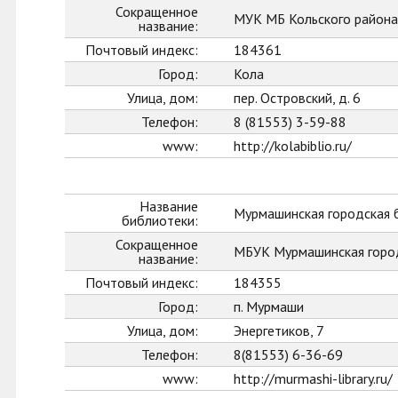
Сокращенное
МУК МБ Кольского района
название:
Почтовый индекс:
184361
Город:
Кола
Улица, дом:
пер. Островский, д. 6
Телефон:
8 (81553) 3-59-88
www:
http://kolabiblio.ru/
Название
Мурмашинская городская 
библиотеки:
Сокращенное
МБУК Мурмашинская горо
название:
Почтовый индекс:
184355
Город:
п. Мурмаши
Улица, дом:
Энергетиков, 7
Телефон:
8(81553) 6-36-69
www:
http://murmashi-library.ru/