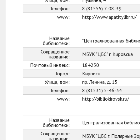
Улица, дом:
Пушкина, 4
Телефон:
8 (81555) 7-08-39
www:
http://www.apatitylibr.ru/
Название
"Централизованная библио
библиотеки:
Сокращенное
МБУК "ЦБС" г. Кировска
название:
Почтовый индекс:
184250
Город:
Кировск
Улица, дом:
пр. Ленина, д. 15
Телефон:
8 (81531) 5-46-34
www:
http://bibliokirovsk.ru/
Название
Централизованная библиот
библиотеки:
Сокращенное
МБУК "ЦБС г. Полярные Зо
название: