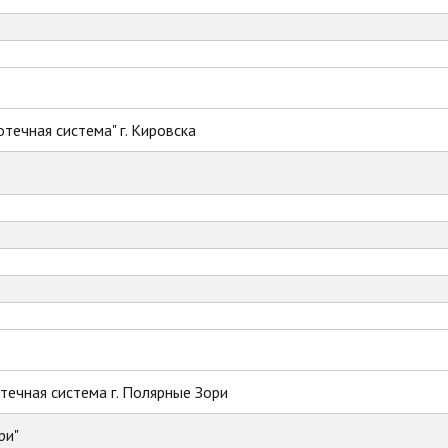
течная система" г. Кировска
ечная система г. Полярные Зори
ри"