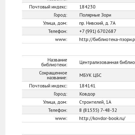
Почтовый индекс:
184230
Город:
Полярные Зори
Улица, дом:
пр. Нивский, д. 7А
Телефон:
+7 (991) 6702687
www:
http://библиотека-пзори.
Название
Централизованная библио
библиотеки:
Сокращенное
МБУК ЦБС
название:
Почтовый индекс:
184141
Город:
Ковдор
Улица, дом:
Строителей, 1А
Телефон:
8 (81535) 7-48-32
www:
http://kovdor-book.ru/