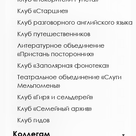
http://monlib.ru/
Клуб «Старшие»
Клуб разговорного английского языка
Название библиотеки:
Межпоселенческая библиотека Кольского
Клуб путешественников
района
Сокращенное название:
Литературное объединение
МУК МБ Кольского района
«Пристань посторонних»
Почтовый индекс:
Клуб «Заполярная фонотека»
184361
Театральное объединение «Слуги
Город:
Кола
Мельпомены»
Улица, дом:
Клуб «Гиря и сельдерей»
пер. Островский, д. 6
Клуб «Семейный архив»
Телефон:
8 (81553) 3-59-88
Клуб гидов
www:
Коллегам
http://kolabiblio.ru/