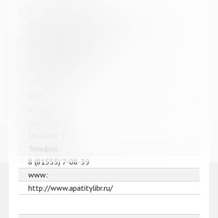
Название библиотеки:
Централизованная библиотечная система г.
Апатиты
Сокращенное название:
МБУК ЦБС г. Апатиты
Почтовый индекс:
184211
Город:
Апатиты
Улица, дом:
Пушкина, 4
Телефон:
8 (81555) 7-08-39
www:
http://www.apatitylibr.ru/