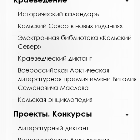
www:
https://bibliokinder.kulturu.ru
Исторический календарь
Кольский Север в новых изданиях
Название библиотеки:
Электронная библиотека «Кольский
МБ Кольского района, Териберская сельская
библиотека - филиал
Север»
Сокращенное название:
Краеведческий диктант
МУК "МБ Кольского района"
Всероссийская Арктическая
Почтовый индекс:
литературная премия имени Виталия
184630
Город:
Семёновича Маслова
с. Териберка
Кольская энциклопедия
Улица, дом:
Проекты. Конкурсы
Пионерская, д. 7
Телефон:
Литературный диктант
8 (81553) 2-61-98
www:
Всероссийская Арктическая