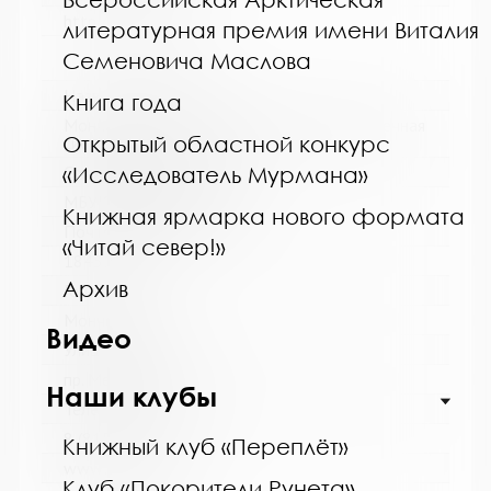
http://kolabiblio.ru/
литературная премия имени Виталия
Семеновича Маслова
Название библиотеки:
Книга года
Мончегорская централизованная библиотечная
Открытый областной конкурс
система
Сокращенное название:
«Исследователь Мурмана»
МБУК Мончегорская ЦБС
Книжная ярмарка нового формата
Почтовый индекс:
«Читай север!»
184511
Архив
Город:
Мончегорск
Видео
Улица, дом:
пр. Металлургов, д. 27
Наши клубы
Телефон:
8 (81536) 7-40-28
Книжный клуб «Переплёт»
www:
Клуб «Покорители Рунета»