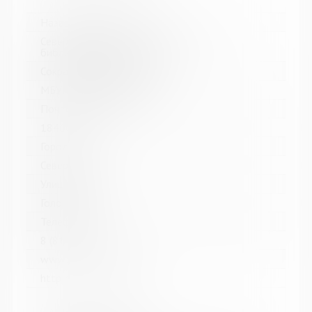
Название библиотеки:
Североморская централизованная
библиотечная система
Сокращенное название:
МБУК Североморская ЦБС
Почтовый индекс:
184602
Город:
Североморск
Улица, дом:
Головко, д. 5
Телефон:
8 (81537) 4-84-66
www:
http://sevcbs.ru/main/