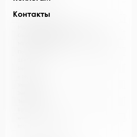
Контакты
Название библиотеки:
Мурмашинская городская библиотека
Сокращенное название:
МБУК Мурмашинская городская библиотека
Почтовый индекс:
184355
Город:
п. Мурмаши
Улица, дом:
Энергетиков, 7
Телефон:
8(81553) 6-36-69
www:
http://murmashi-library.ru/