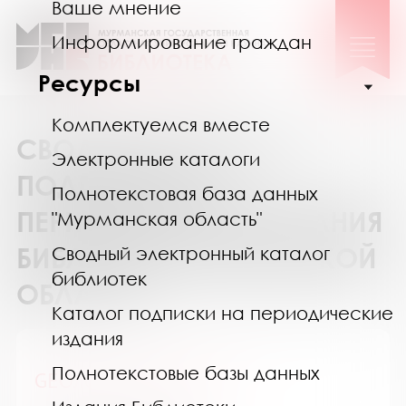
Ваше мнение
Информирование граждан
Ресурсы
Комплектуемся вместе
СВОДНЫЙ КАТАЛОГ
Электронные каталоги
ПОДПИСКИ НА
Полнотекстовая база данных
ПЕРИОДИЧЕСКИЕ ИЗДАНИЯ
"Мурманская область"
БИБЛИОТЕК МУРМАНСКОЙ
Сводный электронный каталог
библиотек
ОБЛАСТИ
Каталог подписки на периодические
издания
Полнотекстовые базы данных
GEOленок / ГЕОленок