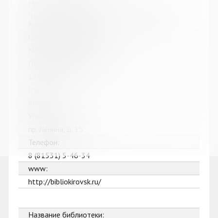
Название библиотеки:
"Централизованная библиотечная система" г.
Кировска
Сокращенное название:
МБУК "ЦБС" г. Кировска
Почтовый индекс:
184250
Город:
Кировск
Улица, дом:
пр. Ленина, д. 15
Телефон:
8 (81531) 5-46-34
www:
http://bibliokirovsk.ru/
Название библиотеки: