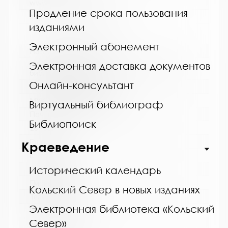
www:
Продление срока пользования
https://bibliokinder.kulturu.ru
изданиями
Электронный абонемент
Название библиотеки:
МБ Кольского района, Териберская сельская
Электронная доставка документов
библиотека - филиал
Онлайн-консультант
Сокращенное название:
МУК "МБ Кольского района"
Виртуальный библиограф
Почтовый индекс:
Библиопоиск
184630
Город:
Краеведение
с. Териберка
Улица, дом:
Исторический календарь
Пионерская, д. 7
Кольский Север в новых изданиях
Телефон:
Электронная библиотека «Кольский
8 (81553) 2-61-98
Север»
www: