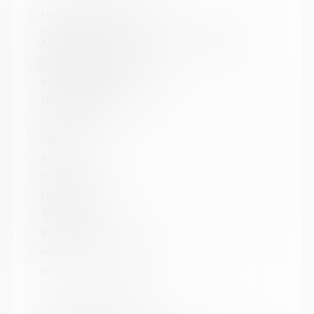
Название библиотеки:
Централизованная библиотечная система г.
Апатиты
Сокращенное название:
МБУК ЦБС г. Апатиты
Почтовый индекс:
184211
Город:
Апатиты
Улица, дом:
Пушкина, 4
Телефон:
8 (81555) 7-08-39
www:
http://www.apatitylibr.ru/