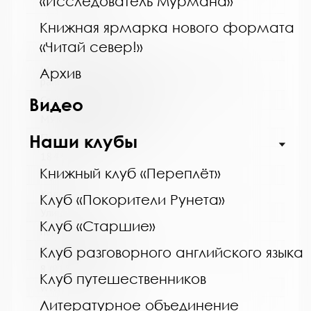
«Исследователь Мурмана»
http://monlib.ru/
Книжная ярмарка нового формата
«Читай север!»
Название библиотеки:
Межпоселенческая библиотека Кольского
Архив
района
Сокращенное название:
Видео
МУК МБ Кольского района
Почтовый индекс:
Наши клубы
184361
Книжный клуб «Переплёт»
Город:
Кола
Клуб «Покорители Рунета»
Улица, дом:
Клуб «Старшие»
пер. Островский, д. 6
Телефон:
Клуб разговорного английского языка
8 (81553) 3-59-88
Клуб путешественников
www:
Литературное объединение
http://kolabiblio.ru/