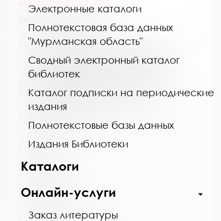
Выпуск №7 / 8 от 2015 года
Электронные каталоги
Сведения о держателях
Полнотекстовая база данных
Название библиотеки:
"Мурманская область"
Муниципальное бюджетное учреждение
Сводный электронный каталог
культуры "Кольская детская библиотека"
муниципального образования Кольский
библиотек
муниципальный округ Мурманской области
Сокращенное название:
Каталог подписки на периодические
МБУК "Кольская детская библиотека"
издания
Почтовый индекс:
Полнотекстовые базы данных
184381
Издания Библиотеки
Город:
Кола
Каталоги
Улица, дом:
Победы, 7
Онлайн-услуги
Телефон:
8 (81553) 3-35-48
Заказ литературы