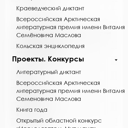
http://kolabiblio.ru/
Краеведческий диктант
Всероссийская Арктическая
Название библиотеки:
литературная премия имени Виталия
Мончегорская централизованная библиотечная
Семёновича Маслова
система
Сокращенное название:
Кольская энциклопедия
МБУК Мончегорская ЦБС
Проекты. Конкурсы
Почтовый индекс:
184511
Литературный диктант
Город:
Всероссийская Арктическая
Мончегорск
литературная премия имени Виталия
Улица, дом:
Семеновича Маслова
пр. Металлургов, д. 27
Телефон:
Книга года
8 (81536) 7-40-28
Открытый областной конкурс
www: