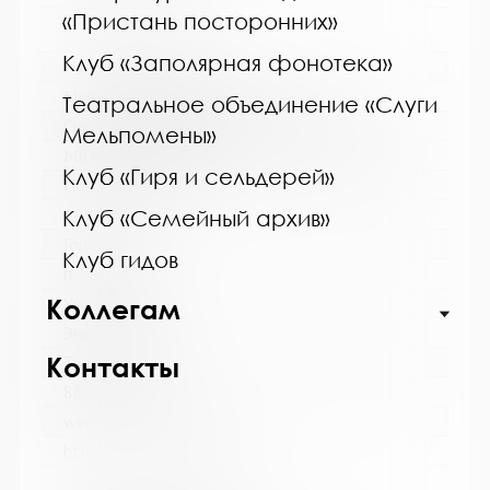
«Пристань посторонних»
Клуб «Заполярная фонотека»
Название библиотеки:
Мурмашинская городская библиотека
Театральное объединение «Слуги
Сокращенное название:
Мельпомены»
МБУК Мурмашинская городская библиотека
Клуб «Гиря и сельдерей»
Почтовый индекс:
184355
Клуб «Семейный архив»
Город:
Клуб гидов
п. Мурмаши
Улица, дом:
Коллегам
Энергетиков, 7
Контакты
Телефон:
8(81553) 6-36-69
www:
http://murmashi-library.ru/