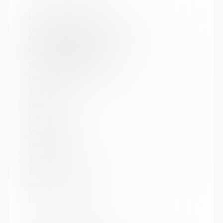
Название библиотеки:
Североморская централизованная
библиотечная система
Сокращенное название:
МБУК Североморская ЦБС
Почтовый индекс:
184602
Город:
Североморск
Улица, дом:
Головко, д. 5
Телефон:
8 (81537) 4-84-66
www:
http://sevcbs.ru/main/