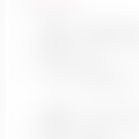
Выпуск №1 от 2016 года
Сведения о держателях
Название
Муниципальное бюджетное
библиотеки:
округ Мурманской област
Сокращенное
МБУК "Кольская детская б
название:
Почтовый индекс:
184381
Город:
Кола
Улица, дом:
Победы, 7
Телефон:
8 (81553) 3-35-48
www:
https://bibliokinder.kulturu.
Название
МБ Кольского района, Тер
библиотеки:
Сокращенное
МУК "МБ Кольского район
название:
Почтовый индекс:
184630