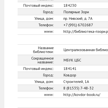
Почтовый индекс:
184230
Город:
Полярные Зори
Улица, дом:
пр. Нивский, д. 7А
Телефон:
+7 (991) 6702687
www:
http://библиотека-пзори.
Название
Централизованная библио
библиотеки:
Сокращенное
МБУК ЦБС
название:
Почтовый индекс:
184141
Город:
Ковдор
Улица, дом:
Строителей, 1А
Телефон:
8 (81535) 7-48-32
www:
http://kovdor-book.ru/