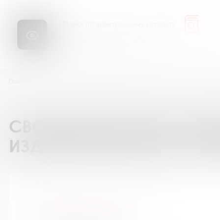
Библиопоиск
Сайт
Главная
Каталог подписки на периодические издания
GEOленок / Г
СВОДНЫЙ КАТАЛОГ ПОД
ИЗДАНИЯ БИБЛИОТЕК М
GEOленок / ГЕОленок