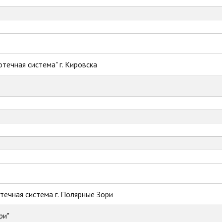
течная система" г. Кировска
ечная система г. Полярные Зори
ри"