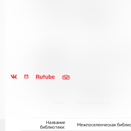
Город:
с. Териберка
Улица, дом:
Пионерская, д. 7
Телефон:
8 (81553) 2-61-98
www:
http://kolabiblio.ru/
Название
Мончегорская централизо
библиотеки:
Сокращенное
МБУК Мончегорская ЦБС
название:
Почтовый индекс:
184511
Город:
Мончегорск
Улица, дом:
пр. Металлургов, д. 27
Телефон:
8 (81536) 7-40-28
www:
http://monlib.ru/
Название
Межпоселенческая библио
библиотеки: