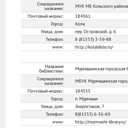
Сокращенное
МУК МБ Кольского района
название:
Почтовый индекс:
184361
Город:
Кола
Улица, дом:
пер. Островский, д. 6
Телефон:
8 (81553) 3-59-88
www:
http://kolabiblio.ru/
Название
Мурмашинская городская 
библиотеки:
Сокращенное
МБУК Мурмашинская горо
название:
Почтовый индекс:
184355
Город:
п. Мурмаши
Улица, дом:
Энергетиков, 7
Телефон:
8(81553) 6-36-69
www:
http://murmashi-library.ru/