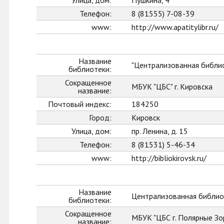
Улица, дом:
Пушкина, 4
Телефон:
8 (81555) 7-08-39
www:
http://www.apatitylibr.ru/
Название
"Централизованная библио
библиотеки:
Сокращенное
МБУК "ЦБС" г. Кировска
название:
Почтовый индекс:
184250
Город:
Кировск
Улица, дом:
пр. Ленина, д. 15
Телефон:
8 (81531) 5-46-34
www:
http://bibliokirovsk.ru/
Название
Централизованная библиот
библиотеки:
Сокращенное
МБУК "ЦБС г. Полярные Зо
название: