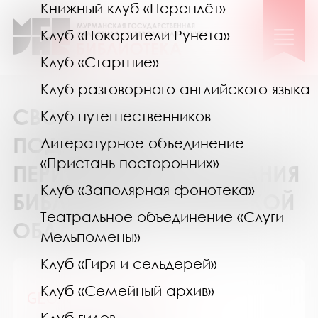
Книжный клуб «Переплёт»
Клуб «Покорители Рунета»
Клуб «Старшие»
Клуб разговорного английского языка
СВОДНЫЙ КАТАЛОГ
Клуб путешественников
ПОДПИСКИ НА
Литературное объединение
«Пристань посторонних»
ПЕРИОДИЧЕСКИЕ ИЗДАНИЯ
Клуб «Заполярная фонотека»
БИБЛИОТЕК МУРМАНСКОЙ
Театральное объединение «Слуги
ОБЛАСТИ
Мельпомены»
Клуб «Гиря и сельдерей»
Клуб «Семейный архив»
GEOленок / ГЕОленок
Клуб гидов