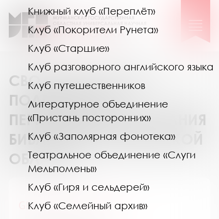
Книжный клуб «Переплёт»
Клуб «Покорители Рунета»
Клуб «Старшие»
Клуб разговорного английского языка
СВОДНЫЙ КАТАЛОГ
Клуб путешественников
ПОДПИСКИ НА
Литературное объединение
ПЕРИОДИЧЕСКИЕ ИЗДАНИЯ
«Пристань посторонних»
БИБЛИОТЕК МУРМАНСКОЙ
Клуб «Заполярная фонотека»
Театральное объединение «Слуги
ОБЛАСТИ
Мельпомены»
Клуб «Гиря и сельдерей»
GEOленок / ГЕОленок
Клуб «Семейный архив»