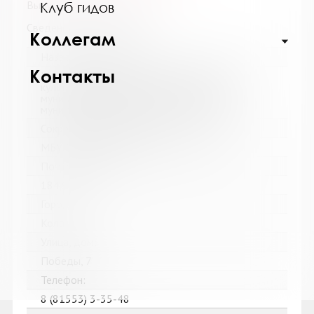
Выпуск №3 от 2016 года
Клуб гидов
Сведения о держателях
Коллегам
Название библиотеки:
Контакты
Муниципальное бюджетное учреждение
культуры "Кольская детская библиотека"
муниципального образования Кольский
муниципальный округ Мурманской области
Сокращенное название:
МБУК "Кольская детская библиотека"
Почтовый индекс:
184381
Город:
Кола
Улица, дом:
Победы, 7
Телефон:
8 (81553) 3-35-48