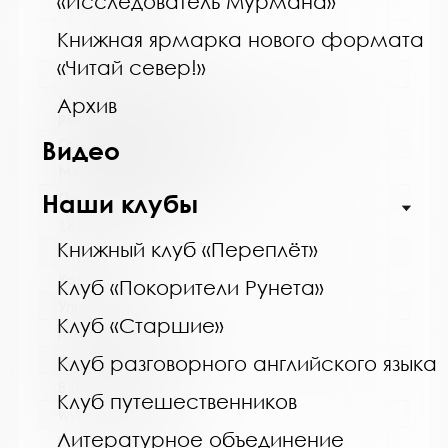
«Исследователь Мурмана»
http://monlib.ru/
Книжная ярмарка нового формата
«Читай север!»
Название библиотеки:
Межпоселенческая библиотека Кольского
Архив
района
Сокращенное название:
Видео
МУК МБ Кольского района
Почтовый индекс:
Наши клубы
184361
Книжный клуб «Переплёт»
Город:
Кола
Клуб «Покорители Рунета»
Улица, дом:
Клуб «Старшие»
пер. Островский, д. 6
Телефон:
Клуб разговорного английского языка
8 (81553) 3-59-88
Клуб путешественников
www:
Литературное объединение
http://kolabiblio.ru/