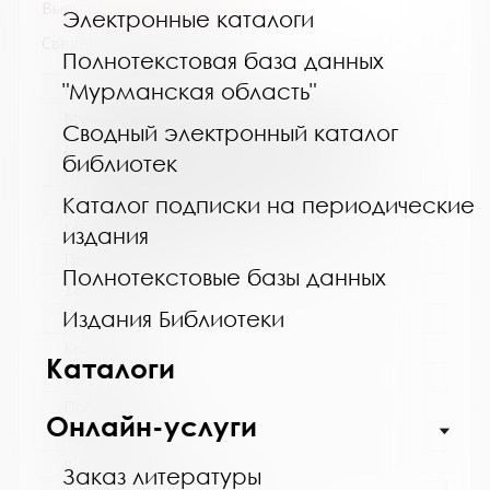
Выпуск №4 от 2016 года
Электронные каталоги
Сведения о держателях
Полнотекстовая база данных
Название библиотеки:
"Мурманская область"
Муниципальное бюджетное учреждение
Сводный электронный каталог
культуры "Кольская детская библиотека"
муниципального образования Кольский
библиотек
муниципальный округ Мурманской области
Сокращенное название:
Каталог подписки на периодические
МБУК "Кольская детская библиотека"
издания
Почтовый индекс:
Полнотекстовые базы данных
184381
Издания Библиотеки
Город:
Кола
Каталоги
Улица, дом:
Победы, 7
Онлайн-услуги
Телефон:
8 (81553) 3-35-48
Заказ литературы