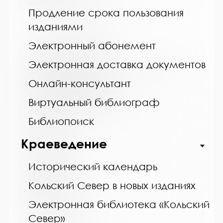
www:
Продление срока пользования
https://bibliokinder.kulturu.ru
изданиями
Электронный абонемент
Название библиотеки:
МБ Кольского района, Териберская сельская
Электронная доставка документов
библиотека - филиал
Онлайн-консультант
Сокращенное название:
МУК "МБ Кольского района"
Виртуальный библиограф
Почтовый индекс:
Библиопоиск
184630
Город:
Краеведение
с. Териберка
Улица, дом:
Исторический календарь
Пионерская, д. 7
Кольский Север в новых изданиях
Телефон:
Электронная библиотека «Кольский
8 (81553) 2-61-98
Север»
www: