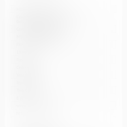
Название библиотеки:
Североморская централизованная
библиотечная система
Сокращенное название:
МБУК Североморская ЦБС
Почтовый индекс:
184602
Город:
Североморск
Улица, дом:
Головко, д. 5
Телефон:
8 (81537) 4-84-66
www:
http://sevcbs.ru/main/