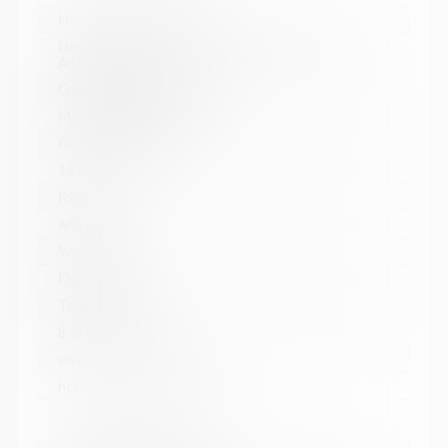
Название библиотеки:
Централизованная библиотечная система г.
Апатиты
Сокращенное название:
МБУК ЦБС г. Апатиты
Почтовый индекс:
184211
Город:
Апатиты
Улица, дом:
Пушкина, 4
Телефон:
8 (81555) 7-08-39
www:
http://www.apatitylibr.ru/