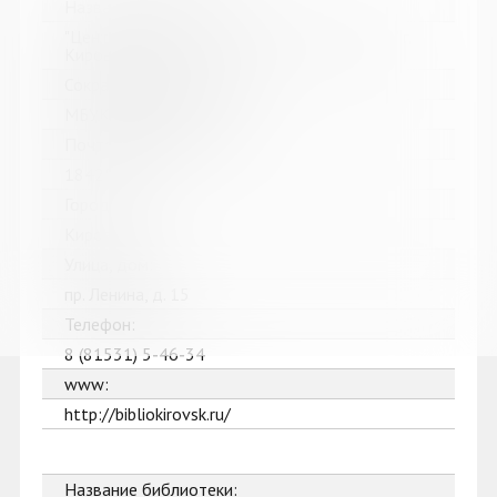
Название библиотеки:
"Централизованная библиотечная система" г.
Кировска
Сокращенное название:
МБУК "ЦБС" г. Кировска
Почтовый индекс:
184250
Город:
Кировск
Улица, дом:
пр. Ленина, д. 15
Телефон:
8 (81531) 5-46-34
www:
http://bibliokirovsk.ru/
Название библиотеки: