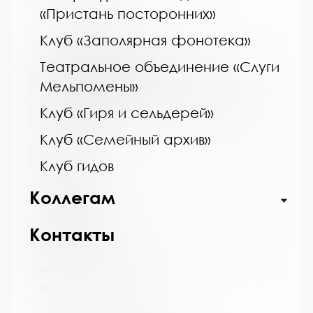
«Пристань посторонних»
Клуб «Заполярная фонотека»
Название библиотеки:
Мурмашинская городская библиотека
Театральное объединение «Слуги
Сокращенное название:
Мельпомены»
МБУК Мурмашинская городская библиотека
Клуб «Гиря и сельдерей»
Почтовый индекс:
184355
Клуб «Семейный архив»
Город:
Клуб гидов
п. Мурмаши
Улица, дом:
Коллегам
Энергетиков, 7
Контакты
Телефон:
8(81553) 6-36-69
www:
http://murmashi-library.ru/