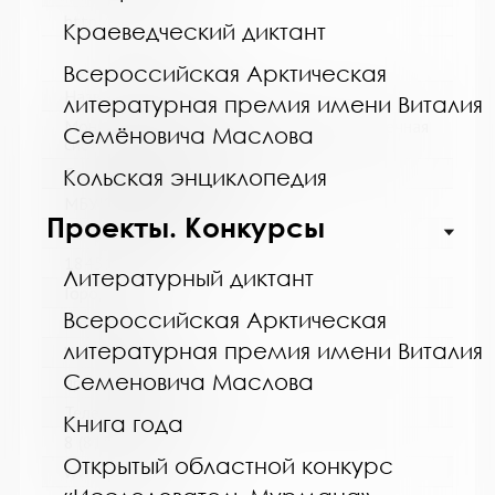
http://kolabiblio.ru/
Краеведческий диктант
Всероссийская Арктическая
Название библиотеки:
литературная премия имени Виталия
Мончегорская централизованная библиотечная
Семёновича Маслова
система
Сокращенное название:
Кольская энциклопедия
МБУК Мончегорская ЦБС
Проекты. Конкурсы
Почтовый индекс:
184511
Литературный диктант
Город:
Всероссийская Арктическая
Мончегорск
литературная премия имени Виталия
Улица, дом:
Семеновича Маслова
пр. Металлургов, д. 27
Телефон:
Книга года
8 (81536) 7-40-28
Открытый областной конкурс
www: