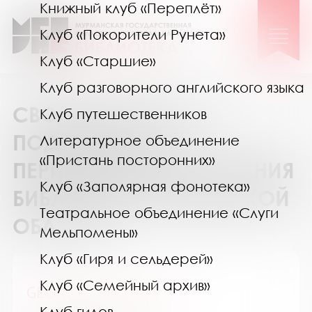
Книжный клуб «Переплёт»
Клуб «Покорители Рунета»
Клуб «Старшие»
Клуб разговорного английского языка
СВОДНЫЙ КАТАЛОГ
Клуб путешественников
ПОДПИСКИ НА
Литературное объединение
«Пристань посторонних»
ПЕРИОДИЧЕСКИЕ ИЗДАНИЯ
Клуб «Заполярная фонотека»
БИБЛИОТЕК МУРМАНСКОЙ
Театральное объединение «Слуги
ОБЛАСТИ
Мельпомены»
Клуб «Гиря и сельдерей»
Клуб «Семейный архив»
GEOленок / ГЕОленок
Клуб гидов