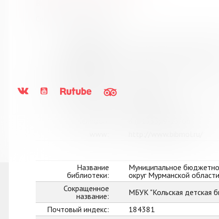
Выпуск №5 от 2017 года
Сведения о держателях
Название
Библиотечное объединени
библиотеки:
Сокращенное
МБУК "БО" г. п. Молочный
название:
Почтовый индекс:
184365
Город:
Молочный
Улица, дом:
Гальченко, д. 7
Телефон:
8 (81553) 9-13-66
www:
http://www.bibmol.ru/
Название
Муниципальное бюджетное
библиотеки:
округ Мурманской област
Сокращенное
МБУК "Кольская детская б
название:
Почтовый индекс:
184381