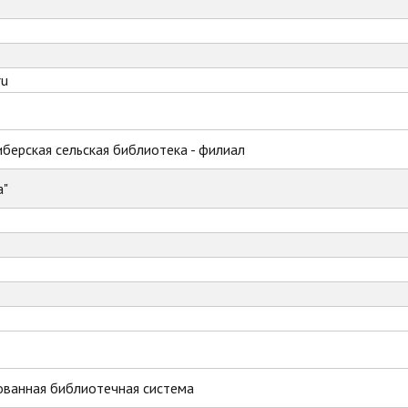
ru
иберская сельская библиотека - филиал
а"
ованная библиотечная система