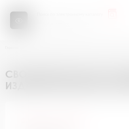
Библиопоиск
Сайт
Главная
Каталог подписки на периодические издания
GEOленок / Г
СВОДНЫЙ КАТАЛОГ ПОД
ИЗДАНИЯ БИБЛИОТЕК М
GEOленок / ГЕОленок