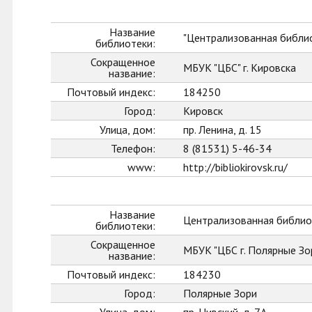
Название
"Централизованная библио
библиотеки:
Сокращенное
МБУК "ЦБС" г. Кировска
название:
Почтовый индекс:
184250
Город:
Кировск
Улица, дом:
пр. Ленина, д. 15
Телефон:
8 (81531) 5-46-34
www:
http://bibliokirovsk.ru/
Название
Централизованная библиот
библиотеки:
Сокращенное
МБУК "ЦБС г. Полярные Зо
название:
Почтовый индекс:
184230
Город:
Полярные Зори