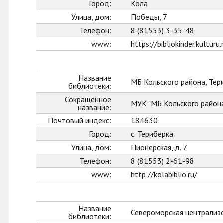
Город:
Кола
Улица, дом:
Победы, 7
Телефон:
8 (81553) 3-35-48
www:
https://bibliokinder.kulturu.
Название
МБ Кольского района, Тер
библиотеки:
Сокращенное
МУК "МБ Кольского район
название:
Почтовый индекс:
184630
Город:
с. Териберка
Улица, дом:
Пионерская, д. 7
Телефон:
8 (81553) 2-61-98
www:
http://kolabiblio.ru/
Название
Североморская централиз
библиотеки: