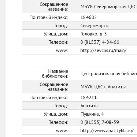
Сокращенное
МБУК Североморская ЦБС
название:
Почтовый индекс:
184602
Город:
Североморск
Улица, дом:
Головко, д. 5
Телефон:
8 (81537) 4-84-66
www:
http://sevcbs.ru/main/
Название
Централизованная библиот
библиотеки:
Сокращенное
МБУК ЦБС г. Апатиты
название:
Почтовый индекс:
184211
Город:
Апатиты
Улица, дом:
Пушкина, 4
Телефон:
8 (81555) 7-08-39
www:
http://www.apatitylibr.ru/