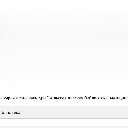
е городского поселения Молочный Кольского района Мурманск
 учреждение культуры "Кольская детская библиотека" муницип
и
иблиотека"