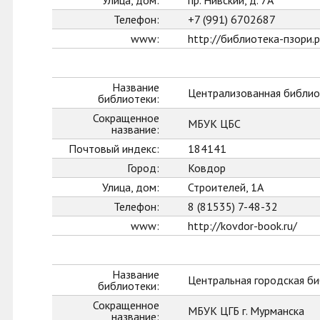
Улица, дом:
пр. Нивский, д. 7А
Телефон:
+7 (991) 6702687
www:
http://библиотека-пзори.
Название
Централизованная библио
библиотеки:
Сокращенное
МБУК ЦБС
название:
Почтовый индекс:
184141
Город:
Ковдор
Улица, дом:
Строителей, 1А
Телефон:
8 (81535) 7-48-32
www:
http://kovdor-book.ru/
Название
Центральная городская би
библиотеки:
Сокращенное
МБУК ЦГБ г. Мурманска
название: