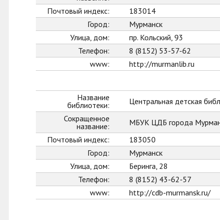
Почтовый индекс:
183014
Город:
Мурманск
Улица, дом:
пр. Кольский, 93
Телефон:
8 (8152) 53-57-62
www:
http://murmanlib.ru
Название
Центральная детская биб
библиотеки:
Сокращенное
МБУК ЦДБ города Мурман
название:
Почтовый индекс:
183050
Город:
Мурманск
Улица, дом:
Беринга, 28
Телефон:
8 (8152) 43-62-57
www:
http://cdb-murmansk.ru/