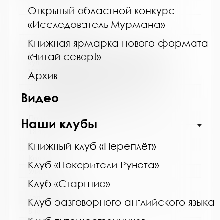
http://www.bibmol.ru/
Открытый областной конкурс
«Исследователь Мурмана»
Название библиотеки:
Книжная ярмарка нового формата
Муниципальное бюджетное учреждение
«Читай север!»
культуры "Кольская детская библиотека"
муниципального образования Кольский
Архив
муниципальный округ Мурманской области
Сокращенное название:
Видео
МБУК "Кольская детская библиотека"
Почтовый индекс:
Наши клубы
184381
Город:
Книжный клуб «Переплёт»
Кола
Клуб «Покорители Рунета»
Улица, дом:
Клуб «Старшие»
Победы, 7
Телефон:
Клуб разговорного английского языка
8 (81553) 3-35-48