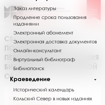
Заказ литературы
Продление срока пользования
изданиями
Электронный абонемент
СВОДНЫЙ КАТАЛОГ
Электронная доставка документов
ПОДПИСКИ НА
Онлайн-консультант
ПЕРИОДИЧЕСКИЕ ИЗДАНИЯ
Виртуальный библиограф
БИБЛИОТЕК МУРМАНСКОЙ
Библиопоиск
ОБЛАСТИ
Краеведение
Исторический календарь
GEOленок / ГЕОленок
Кольский Север в новых изданиях