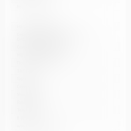
http://kolabiblio.ru/
Название библиотеки:
Североморская централизованная
библиотечная система
Сокращенное название:
МБУК Североморская ЦБС
Почтовый индекс:
184602
Город:
Североморск
Улица, дом:
Головко, д. 5
Телефон:
8 (81537) 4-84-66
www: