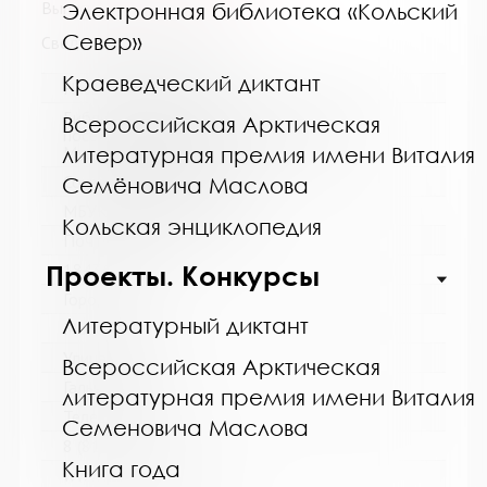
Выпуск №9 от 2017 года
Электронная библиотека «Кольский
Север»
Сведения о держателях
Краеведческий диктант
Название библиотеки:
Библиотечное объединение городского
Всероссийская Арктическая
поселения Молочный Кольского района
литературная премия имени Виталия
Мурманской области
Сокращенное название:
Семёновича Маслова
МБУК "БО" г. п. Молочный
Кольская энциклопедия
Почтовый индекс:
Проекты. Конкурсы
184365
Город:
Литературный диктант
Молочный
Улица, дом:
Всероссийская Арктическая
Гальченко, д. 7
литературная премия имени Виталия
Телефон:
Семеновича Маслова
8 (81553) 9-13-66
Книга года
www: