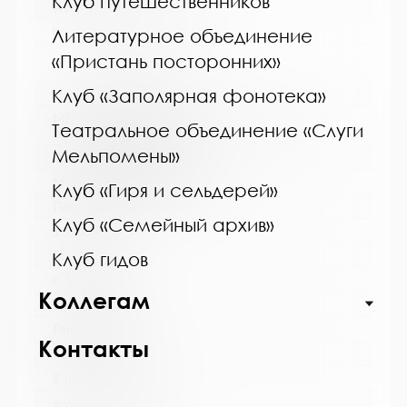
Клуб путешественников
www:
https://bibliokinder.kulturu.ru
Литературное объединение
«Пристань посторонних»
Клуб «Заполярная фонотека»
Название библиотеки:
МБ Кольского района, Териберская сельская
Театральное объединение «Слуги
библиотека - филиал
Мельпомены»
Сокращенное название:
МУК "МБ Кольского района"
Клуб «Гиря и сельдерей»
Почтовый индекс:
Клуб «Семейный архив»
184630
Город:
Клуб гидов
с. Териберка
Коллегам
Улица, дом:
Пионерская, д. 7
Контакты
Телефон:
8 (81553) 2-61-98
www: