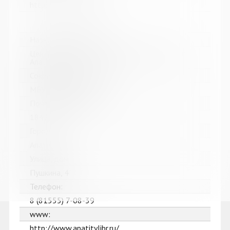
http://sevcbs.ru/main/
Название библиотеки:
Централизованная библиотечная система г.
Апатиты
Сокращенное название:
МБУК ЦБС г. Апатиты
Почтовый индекс:
184211
Город:
Апатиты
Улица, дом:
Пушкина, 4
Телефон:
8 (81555) 7-08-39
www:
http://www.apatitylibr.ru/