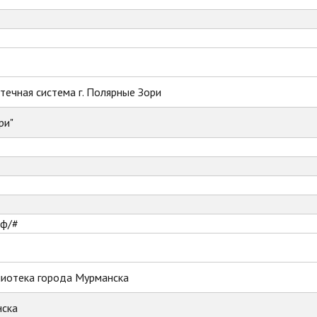
ечная система г. Полярные Зори
ри"
рф/#
лиотека города Мурманска
ска