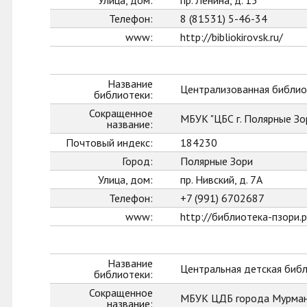
Улица, дом:
пр. Ленина, д. 15
Телефон:
8 (81531) 5-46-34
www:
http://bibliokirovsk.ru/
Название
Централизованная библиот
библиотеки:
Сокращенное
МБУК "ЦБС г. Полярные Зо
название:
Почтовый индекс:
184230
Город:
Полярные Зори
Улица, дом:
пр. Нивский, д. 7А
Телефон:
+7 (991) 6702687
www:
http://библиотека-пзори.
Название
Центральная детская биб
библиотеки:
Сокращенное
МБУК ЦДБ города Мурман
название: