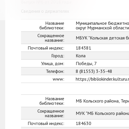
Выпуск №6 от 2018 года
Сведения о держателях
Название
Муниципальное бюджетное
библиотеки:
округ Мурманской област
Сокращенное
МБУК "Кольская детская б
название:
Почтовый индекс:
184381
Город:
Кола
Улица, дом:
Победы, 7
Телефон:
8 (81553) 3-35-48
www:
https://bibliokinder.kulturu.
Название
МБ Кольского района, Тер
библиотеки:
Сокращенное
МУК "МБ Кольского район
название:
Почтовый индекс:
184630