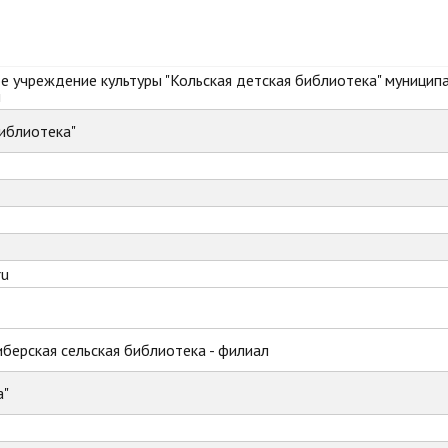
 учреждение культуры "Кольская детская библиотека" муницип
и
иблиотека"
ru
иберская сельская библиотека - филиал
а"