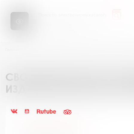
Библиопоиск
Сайт
Главная
Каталог подписки на периодические издания
GEOленок / Г
СВОДНЫЙ КАТАЛОГ ПОД
ИЗДАНИЯ БИБЛИОТЕК М
GEOленок / ГЕОленок