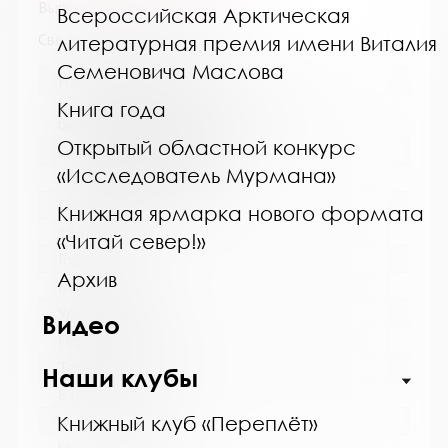
Выпуск №8 от 2018 года
Всероссийская Арктическая
Сведения о держателях
литературная премия имени Виталия
Семеновича Маслова
Название библиотеки:
Книга года
Кандалакшская централизованная
библиотечная система
Открытый областной конкурс
Сокращенное название:
«Исследователь Мурмана»
МБУ Кандалакшская ЦБС
Почтовый индекс:
Книжная ярмарка нового формата
184042
«Читай север!»
Город:
Архив
Кандалакша
Улица, дом:
Видео
Первомайская, 40
Телефон:
Наши клубы
8 (81533) 9-21-92
Книжный клуб «Переплёт»
www: