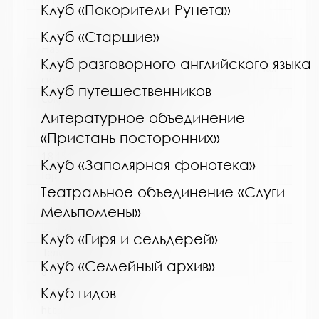
http://cbskanda.ru
Клуб «Покорители Рунета»
Клуб «Старшие»
Название библиотеки:
Клуб разговорного английского языка
Мончегорская централизованная библиотечная
система
Клуб путешественников
Сокращенное название:
Литературное объединение
МБУК Мончегорская ЦБС
«Пристань посторонних»
Почтовый индекс:
184511
Клуб «Заполярная фонотека»
Город:
Театральное объединение «Слуги
Мончегорск
Мельпомены»
Улица, дом:
пр. Металлургов, д. 27
Клуб «Гиря и сельдерей»
Телефон:
Клуб «Семейный архив»
8 (81536) 7-40-28
www:
Клуб гидов
http://monlib.ru/