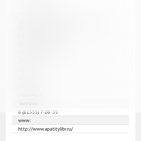
Название библиотеки:
Централизованная библиотечная система г.
Апатиты
Сокращенное название:
МБУК ЦБС г. Апатиты
Почтовый индекс:
184211
Город:
Апатиты
Улица, дом:
Пушкина, 4
Телефон:
8 (81555) 7-08-39
www:
http://www.apatitylibr.ru/