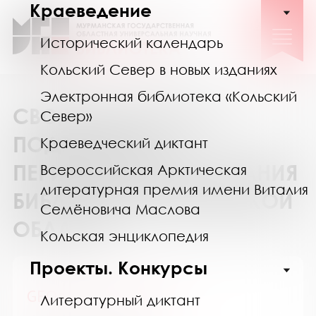
Краеведение
Исторический календарь
Кольский Север в новых изданиях
Электронная библиотека «Кольский
СВОДНЫЙ КАТАЛОГ
Север»
ПОДПИСКИ НА
Краеведческий диктант
ПЕРИОДИЧЕСКИЕ ИЗДАНИЯ
Всероссийская Арктическая
литературная премия имени Виталия
БИБЛИОТЕК МУРМАНСКОЙ
Семёновича Маслова
ОБЛАСТИ
Кольская энциклопедия
Проекты. Конкурсы
GEOленок / ГЕОленок
Литературный диктант