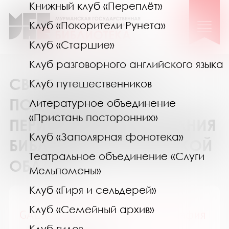
Книжный клуб «Переплёт»
Клуб «Покорители Рунета»
Клуб «Старшие»
Клуб разговорного английского языка
СВОДНЫЙ КАТАЛОГ
Клуб путешественников
ПОДПИСКИ НА
Литературное объединение
«Пристань посторонних»
ПЕРИОДИЧЕСКИЕ ИЗДАНИЯ
Клуб «Заполярная фонотека»
БИБЛИОТЕК МУРМАНСКОЙ
Театральное объединение «Слуги
ОБЛАСТИ
Мельпомены»
Клуб «Гиря и сельдерей»
Клуб «Семейный архив»
GALA Биография / ГАЛА Биография
Клуб гидов