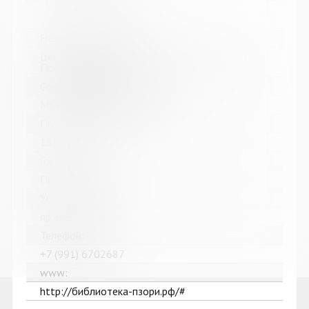
Название библиотеки:
Централизованная библиотечная система г.
Полярные Зори
Сокращенное название:
МБУК "ЦБС г. Полярные Зори"
Почтовый индекс:
184230
Город:
Полярные Зори
Улица, дом:
пр. Нивский, д. 7А
Телефон:
+7 (991) 6702687
www:
http://библиотека-пзори.рф/#