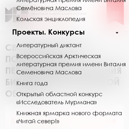
Семёновича Маслова
Кольская энциклопедия
Проекты. Конкурсы
Литературный диктант
СВОДНЫЙ КАТАЛОГ
Всероссийская Арктическая
ПОДПИСКИ НА
литературная премия имени Виталия
ПЕРИОДИЧЕСКИЕ ИЗДАНИЯ
Семеновича Маслова
БИБЛИОТЕК МУРМАНСКОЙ
Книга года
ОБЛАСТИ
Открытый областной конкурс
«Исследователь Мурмана»
Книжная ярмарка нового формата
GALA Биография / ГАЛА Биография
«Читай север!»