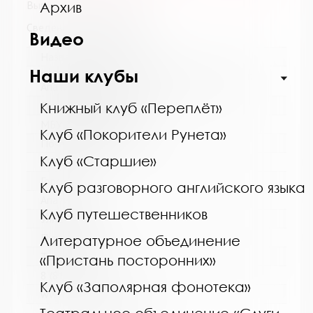
Выпуск №2 от 2014 года
Архив
Сведения о держателях
Видео
Название библиотеки:
Наши клубы
Централизованная библиотечная система г.
Апатиты
Сокращенное название:
Книжный клуб «Переплёт»
МБУК ЦБС г. Апатиты
Клуб «Покорители Рунета»
Почтовый индекс:
Клуб «Старшие»
184211
Город:
Клуб разговорного английского языка
Апатиты
Клуб путешественников
Улица, дом:
Пушкина, 4
Литературное объединение
Телефон:
«Пристань посторонних»
8 (81555) 7-08-39
Клуб «Заполярная фонотека»
www: