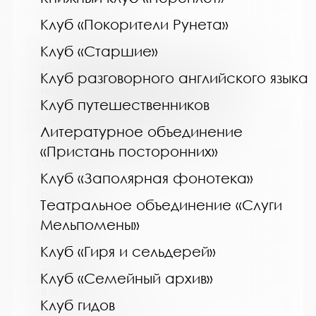
http://cbskanda.ru
Клуб «Покорители Рунета»
Название библиотеки:
Клуб «Старшие»
Муниципальное бюджетное учреждение
Клуб разговорного английского языка
культуры "Кольская детская библиотека"
муниципального образования Кольский
муниципальный округ Мурманской области
Клуб путешественников
Сокращенное название:
Литературное объединение
МБУК "Кольская детская библиотека"
«Пристань посторонних»
Почтовый индекс:
Клуб «Заполярная фонотека»
184381
Город:
Театральное объединение «Слуги
Кола
Мельпомены»
Улица, дом:
Клуб «Гиря и сельдерей»
Победы, 7
Телефон:
Клуб «Семейный архив»
8 (81553) 3-35-48
Клуб гидов
www: