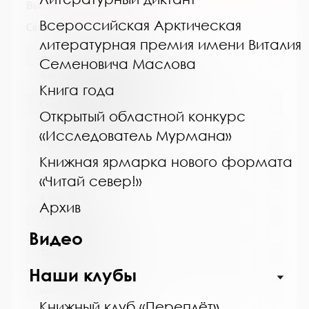
Выпуск №10 от 2015 года
Всероссийская Арктическая
Сведения о держателях
литературная премия имени Виталия
Название библиотеки:
Семеновича Маслова
Кандалакшская централизованная
библиотечная система
Книга года
Сокращенное название:
Открытый областной конкурс
МБУ Кандалакшская ЦБС
«Исследователь Мурмана»
Почтовый индекс:
Книжная ярмарка нового формата
184042
Город:
«Читай север!»
Кандалакша
Архив
Улица, дом:
Видео
Первомайская, 40
Телефон:
Наши клубы
8 (81533) 9-21-92
www:
Книжный клуб «Переплёт»