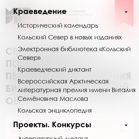
Краеведение
Исторический календарь
Кольский Север в новых изданиях
Электронная библиотека «Кольский
СВОДНЫЙ КАТАЛОГ
Север»
ПОДПИСКИ НА
Краеведческий диктант
ПЕРИОДИЧЕСКИЕ ИЗДАНИЯ
Всероссийская Арктическая
БИБЛИОТЕК МУРМАНСКОЙ
литературная премия имени Виталия
Семёновича Маслова
ОБЛАСТИ
Кольская энциклопедия
Проекты. Конкурсы
GALA Биография / ГАЛА Биография
Литературный диктант