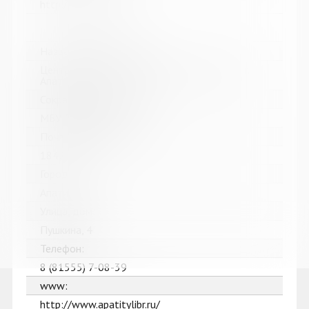
http://kolabiblio.ru/
Название библиотеки:
Централизованная библиотечная система г.
Апатиты
Сокращенное название:
МБУК ЦБС г. Апатиты
Почтовый индекс:
184211
Город:
Апатиты
Улица, дом:
Пушкина, 4
Телефон:
8 (81555) 7-08-39
www:
http://www.apatitylibr.ru/