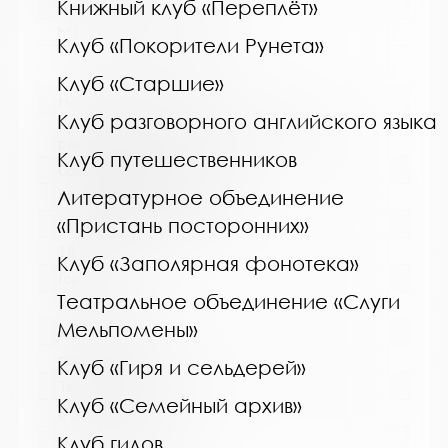
Книжный клуб «Переплёт»
www:
https://bibliokinder.kulturu.ru
Клуб «Покорители Рунета»
Клуб «Старшие»
Название библиотеки:
Клуб разговорного английского языка
Межпоселенческая библиотека Кольского
района
Клуб путешественников
Сокращенное название:
Литературное объединение
МУК МБ Кольского района
«Пристань посторонних»
Почтовый индекс:
184361
Клуб «Заполярная фонотека»
Город:
Театральное объединение «Слуги
Кола
Мельпомены»
Улица, дом:
пер. Островский, д. 6
Клуб «Гиря и сельдерей»
Телефон:
Клуб «Семейный архив»
8 (81553) 3-59-88
www:
Клуб гидов