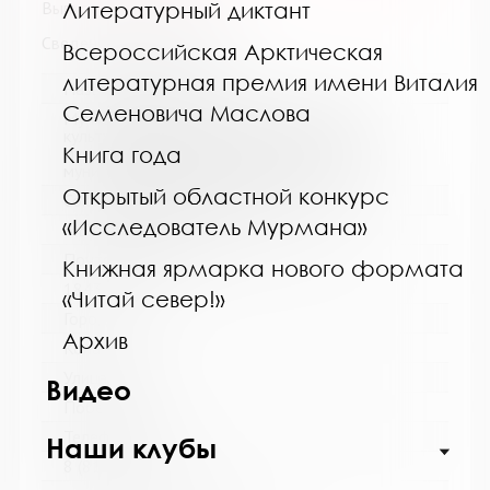
Литературный диктант
Выпуск №6 от 2015 года
Сведения о держателях
Всероссийская Арктическая
литературная премия имени Виталия
Название библиотеки:
Семеновича Маслова
Муниципальное бюджетное учреждение
культуры "Кольская детская библиотека"
Книга года
муниципального образования Кольский
муниципальный округ Мурманской области
Открытый областной конкурс
Сокращенное название:
«Исследователь Мурмана»
МБУК "Кольская детская библиотека"
Почтовый индекс:
Книжная ярмарка нового формата
184381
«Читай север!»
Город:
Архив
Кола
Улица, дом:
Видео
Победы, 7
Телефон:
Наши клубы
8 (81553) 3-35-48