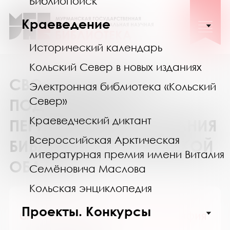
Библиопоиск
Краеведение
Исторический календарь
Кольский Север в новых изданиях
СВОДНЫЙ КАТАЛОГ
Электронная библиотека «Кольский
Север»
ПОДПИСКИ НА
Краеведческий диктант
ПЕРИОДИЧЕСКИЕ ИЗДАНИЯ
Всероссийская Арктическая
БИБЛИОТЕК МУРМАНСКОЙ
литературная премия имени Виталия
ОБЛАСТИ
Семёновича Маслова
Кольская энциклопедия
Проекты. Конкурсы
GALA Биография / ГАЛА Биография