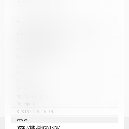
http://www.apatitylibr.ru/
Название библиотеки:
"Централизованная библиотечная система" г.
Кировска
Сокращенное название:
МБУК "ЦБС" г. Кировска
Почтовый индекс:
184250
Город:
Кировск
Улица, дом:
пр. Ленина, д. 15
Телефон:
8 (81531) 5-46-34
www:
http://bibliokirovsk.ru/