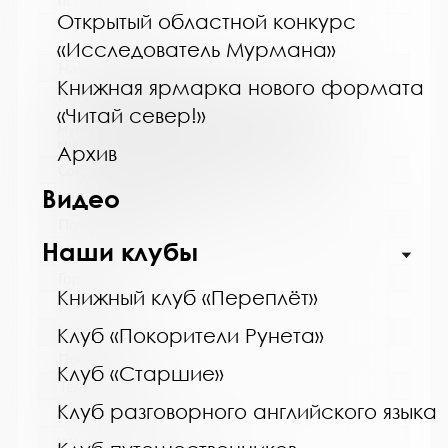
http://cbskanda.ru
Открытый областной конкурс
«Исследователь Мурмана»
Название библиотеки:
Книжная ярмарка нового формата
Муниципальное бюджетное учреждение
культуры "Кольская детская библиотека"
«Читай север!»
муниципального образования Кольский
муниципальный округ Мурманской области
Архив
Сокращенное название:
Видео
МБУК "Кольская детская библиотека"
Почтовый индекс:
Наши клубы
184381
Город:
Книжный клуб «Переплёт»
Кола
Улица, дом:
Клуб «Покорители Рунета»
Победы, 7
Клуб «Старшие»
Телефон:
Клуб разговорного английского языка
8 (81553) 3-35-48
www: