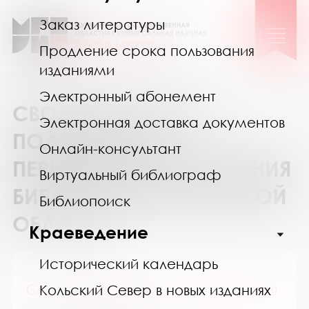
Заказ литературы
Продление срока пользования
изданиями
Электронный абонемент
СВОДНЫЙ КАТАЛОГ
Электронная доставка документов
ПОДПИСКИ НА
Онлайн-консультант
ПЕРИОДИЧЕСКИЕ ИЗДАНИЯ
Виртуальный библиограф
БИБЛИОТЕК МУРМАНСКОЙ
Библиопоиск
ОБЛАСТИ
Краеведение
Исторический календарь
GALA Биография / ГАЛА Биография
Кольский Север в новых изданиях