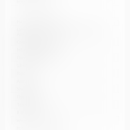
http://kolabiblio.ru/
Название библиотеки:
Централизованная библиотечная система г.
Апатиты
Сокращенное название:
МБУК ЦБС г. Апатиты
Почтовый индекс:
184211
Город:
Апатиты
Улица, дом:
Пушкина, 4
Телефон:
8 (81555) 7-08-39
www:
http://www.apatitylibr.ru/