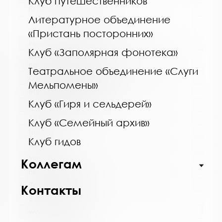
Клуб путешественников
https://bibliokinder.kulturu.ru
Литературное объединение
«Пристань посторонних»
Название библиотеки:
Клуб «Заполярная фонотека»
Межпоселенческая библиотека Кольского
района
Театральное объединение «Слуги
Сокращенное название:
Мельпомены»
МУК МБ Кольского района
Клуб «Гиря и сельдерей»
Почтовый индекс:
184361
Клуб «Семейный архив»
Город:
Клуб гидов
Кола
Улица, дом:
Коллегам
пер. Островский, д. 6
Телефон:
Контакты
8 (81553) 3-59-88
www: