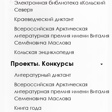
Выпуск №7 / 8 от 2015 года
Электронная библиотека «Кольский
Север»
Сведения о держателях
Краеведческий диктант
Название библиотеки:
Кандалакшская централизованная
Всероссийская Арктическая
библиотечная система
литературная премия имени Виталия
Сокращенное название:
Семёновича Маслова
МБУ Кандалакшская ЦБС
Почтовый индекс:
Кольская энциклопедия
184042
Проекты. Конкурсы
Город:
Кандалакша
Литературный диктант
Улица, дом:
Всероссийская Арктическая
Первомайская, 40
литературная премия имени Виталия
Телефон:
Семеновича Маслова
8 (81533) 9-21-92
www:
Книга года