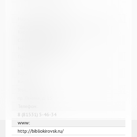
Название библиотеки:
"Централизованная библиотечная система" г.
Кировска
Сокращенное название:
МБУК "ЦБС" г. Кировска
Почтовый индекс:
184250
Город:
Кировск
Улица, дом:
пр. Ленина, д. 15
Телефон:
8 (81531) 5-46-34
www:
http://bibliokirovsk.ru/