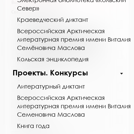
Выпуск №4 от 2016 года
Север»
Сведения о держателях
Краеведческий диктант
Название библиотеки:
Всероссийская Арктическая
Муниципальное бюджетное учреждение
культуры "Кольская детская библиотека"
литературная премия имени Виталия
муниципального образования Кольский
муниципальный округ Мурманской области
Семёновича Маслова
Сокращенное название:
Кольская энциклопедия
МБУК "Кольская детская библиотека"
Проекты. Конкурсы
Почтовый индекс:
184381
Литературный диктант
Город:
Кола
Всероссийская Арктическая
Улица, дом:
литературная премия имени Виталия
Победы, 7
Семеновича Маслова
Телефон:
Книга года
8 (81553) 3-35-48