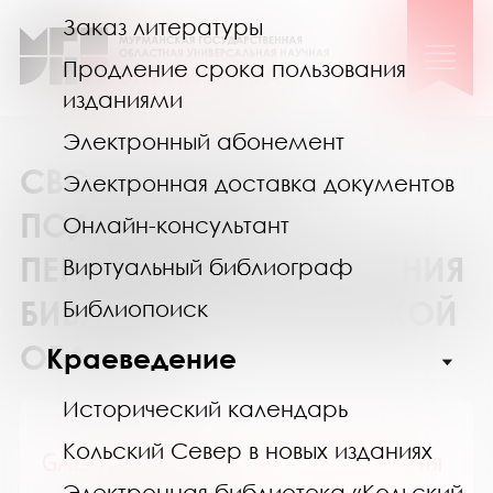
Заказ литературы
Продление срока пользования
изданиями
Электронный абонемент
СВОДНЫЙ КАТАЛОГ
Электронная доставка документов
ПОДПИСКИ НА
Онлайн-консультант
ПЕРИОДИЧЕСКИЕ ИЗДАНИЯ
Виртуальный библиограф
БИБЛИОТЕК МУРМАНСКОЙ
Библиопоиск
ОБЛАСТИ
Краеведение
Исторический календарь
Кольский Север в новых изданиях
GALA Биография / ГАЛА Биография
Электронная библиотека «Кольский