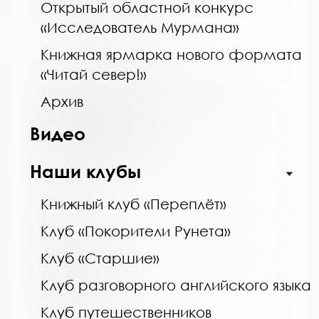
www:
Открытый областной конкурс
https://bibliokinder.kulturu.ru
«Исследователь Мурмана»
Книжная ярмарка нового формата
Название библиотеки:
«Читай север!»
Межпоселенческая библиотека Кольского
Архив
района
Сокращенное название:
Видео
МУК МБ Кольского района
Почтовый индекс:
Наши клубы
184361
Город:
Книжный клуб «Переплёт»
Кола
Клуб «Покорители Рунета»
Улица, дом:
пер. Островский, д. 6
Клуб «Старшие»
Телефон:
Клуб разговорного английского языка
8 (81553) 3-59-88
Клуб путешественников
www: