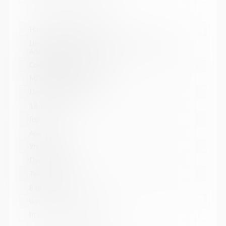
Название библиотеки:
Централизованная библиотечная система г.
Апатиты
Сокращенное название:
МБУК ЦБС г. Апатиты
Почтовый индекс:
184211
Город:
Апатиты
Улица, дом:
Пушкина, 4
Телефон:
8 (81555) 7-08-39
www:
http://www.apatitylibr.ru/