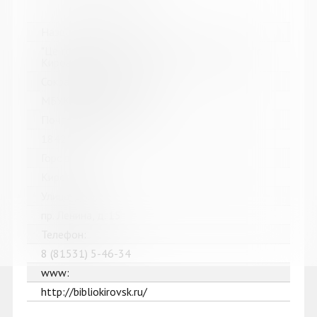
Название библиотеки:
"Централизованная библиотечная система" г.
Кировска
Сокращенное название:
МБУК "ЦБС" г. Кировска
Почтовый индекс:
184250
Город:
Кировск
Улица, дом:
пр. Ленина, д. 15
Телефон:
8 (81531) 5-46-34
www:
http://bibliokirovsk.ru/