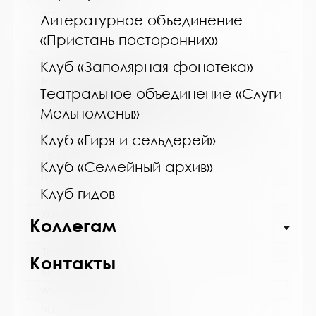
http://kolabiblio.ru/
Литературное объединение
«Пристань посторонних»
Название библиотеки:
Клуб «Заполярная фонотека»
Мурмашинская городская библиотека
Театральное объединение «Слуги
Сокращенное название:
Мельпомены»
МБУК Мурмашинская городская библиотека
Почтовый индекс:
Клуб «Гиря и сельдерей»
184355
Клуб «Семейный архив»
Город:
Клуб гидов
п. Мурмаши
Улица, дом:
Коллегам
Энергетиков, 7
Телефон:
Контакты
8(81553) 6-36-69
www:
http://murmashi-library.ru/