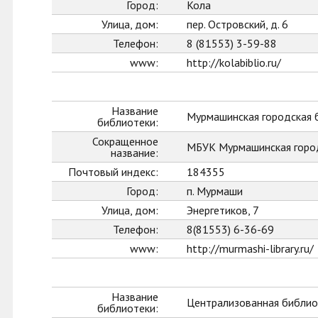
Город:
Кола
Улица, дом:
пер. Островский, д. 6
Телефон:
8 (81553) 3-59-88
www:
http://kolabiblio.ru/
Название
Мурмашинская городская 
библиотеки:
Сокращенное
МБУК Мурмашинская горо
название:
Почтовый индекс:
184355
Город:
п. Мурмаши
Улица, дом:
Энергетиков, 7
Телефон:
8(81553) 6-36-69
www:
http://murmashi-library.ru/
Название
Централизованная библиот
библиотеки: