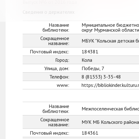
Выпуск №6 от 2016 года
Сведения о держателях
Название
Муниципальное бюджетное
библиотеки:
округ Мурманской област
Сокращенное
МБУК "Кольская детская б
название:
Почтовый индекс:
184381
Город:
Кола
Улица, дом:
Победы, 7
Телефон:
8 (81553) 3-35-48
www:
https://bibliokinder.kulturu.
Название
Межпоселенческая библио
библиотеки:
Сокращенное
МУК МБ Кольского района
название:
Почтовый индекс:
184361