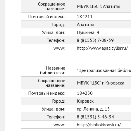
Сокращенное
МБУК ЦБС г. Апатиты
название:
Почтовый индекс:
184211
Город:
Апатиты
Улица, дом:
Пушкина, 4
Телефон:
8 (81555) 7-08-39
www:
http://www.apatitylibr.ru/
Название
"Централизованная библио
библиотеки:
Сокращенное
МБУК "ЦБС" г. Кировска
название:
Почтовый индекс:
184250
Город:
Кировск
Улица, дом:
пр. Ленина, д. 15
Телефон:
8 (81531) 5-46-34
www:
http://bibliokirovsk.ru/