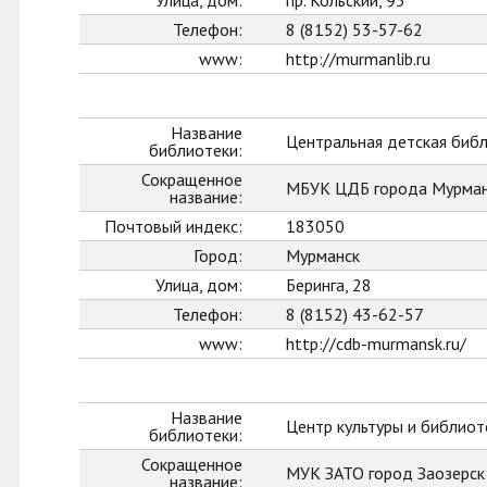
Улица, дом:
пр. Кольский, 93
Телефон:
8 (8152) 53-57-62
www:
http://murmanlib.ru
Название
Центральная детская биб
библиотеки:
Сокращенное
МБУК ЦДБ города Мурман
название:
Почтовый индекс:
183050
Город:
Мурманск
Улица, дом:
Беринга, 28
Телефон:
8 (8152) 43-62-57
www:
http://cdb-murmansk.ru/
Название
Центр культуры и библиот
библиотеки:
Сокращенное
МУК ЗАТО город Заозерс
название: