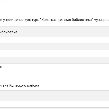
 учреждение культуры "Кольская детская библиотека" муницип
и
иблиотека"
ru
тека Кольского района