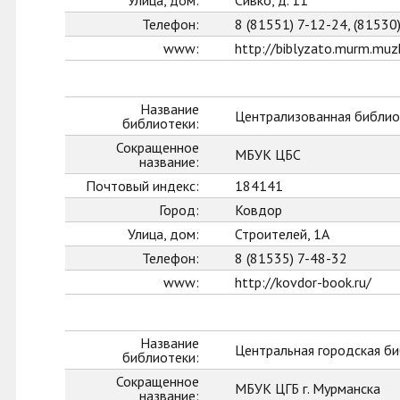
Улица, дом:
Сивко, д. 11
Телефон:
8 (81551) 7-12-24, (81530
www:
http://biblyzato.murm.muzk
Название
Централизованная библио
библиотеки:
Сокращенное
МБУК ЦБС
название:
Почтовый индекс:
184141
Город:
Ковдор
Улица, дом:
Строителей, 1А
Телефон:
8 (81535) 7-48-32
www:
http://kovdor-book.ru/
Название
Центральная городская би
библиотеки:
Сокращенное
МБУК ЦГБ г. Мурманска
название: