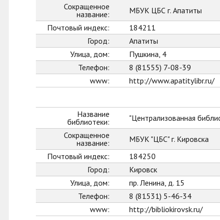
Сокращенное
МБУК ЦБС г. Апатиты
название:
Почтовый индекс:
184211
Город:
Апатиты
Улица, дом:
Пушкина, 4
Телефон:
8 (81555) 7-08-39
www:
http://www.apatitylibr.ru/
Название
"Централизованная библио
библиотеки:
Сокращенное
МБУК "ЦБС" г. Кировска
название:
Почтовый индекс:
184250
Город:
Кировск
Улица, дом:
пр. Ленина, д. 15
Телефон:
8 (81531) 5-46-34
www:
http://bibliokirovsk.ru/