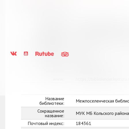
Выпуск №11 от 2017 года
Сведения о держателях
Название
Муниципальное бюджетное
библиотеки:
округ Мурманской област
Сокращенное
МБУК "Кольская детская б
название:
Почтовый индекс:
184381
Город:
Кола
Улица, дом:
Победы, 7
Телефон:
8 (81553) 3-35-48
www:
https://bibliokinder.kulturu.
Название
Межпоселенческая библио
библиотеки:
Сокращенное
МУК МБ Кольского района
название:
Почтовый индекс:
184361