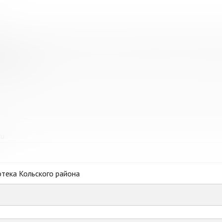
 учреждение культуры "Кольская детская библиотека" муницип
и
иблиотека"
ru
тека Кольского района