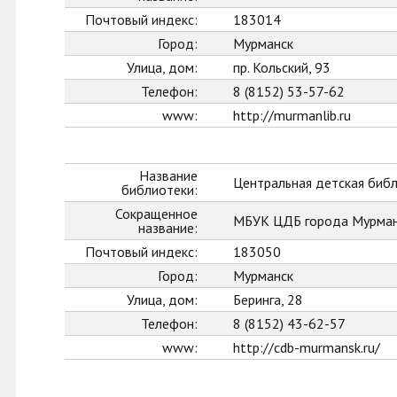
Почтовый индекс:
183014
Город:
Мурманск
Улица, дом:
пр. Кольский, 93
Телефон:
8 (8152) 53-57-62
www:
http://murmanlib.ru
Название
Центральная детская биб
библиотеки:
Сокращенное
МБУК ЦДБ города Мурман
название:
Почтовый индекс:
183050
Город:
Мурманск
Улица, дом:
Беринга, 28
Телефон:
8 (8152) 43-62-57
www:
http://cdb-murmansk.ru/