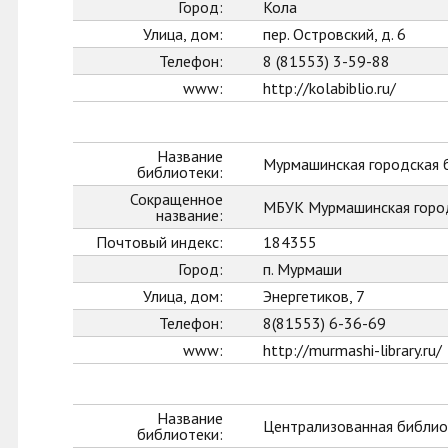
Город:
Кола
Улица, дом:
пер. Островский, д. 6
Телефон:
8 (81553) 3-59-88
www:
http://kolabiblio.ru/
Название
Мурмашинская городская 
библиотеки:
Сокращенное
МБУК Мурмашинская горо
название:
Почтовый индекс:
184355
Город:
п. Мурмаши
Улица, дом:
Энергетиков, 7
Телефон:
8(81553) 6-36-69
www:
http://murmashi-library.ru/
Название
Централизованная библиот
библиотеки: