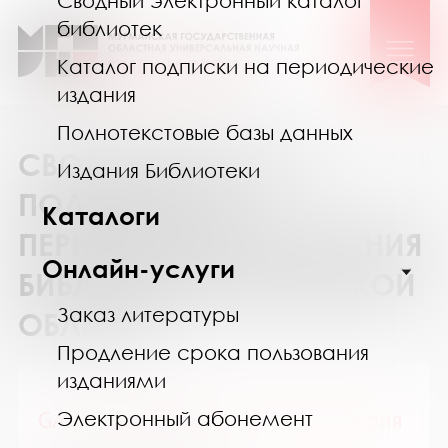
Сводный электронный каталог
библиотек
Каталог подписки на периодические
издания
Полнотекстовые базы данных
СВОДНЫЙ КАТАЛОГ
Издания Библиотеки
ПОДПИСКИ НА
Каталоги
ПЕРИОДИЧЕСКИЕ ИЗДАНИЯ
Онлайн-услуги
БИБЛИОТЕК МУРМАНСКОЙ
Заказ литературы
ОБЛАСТИ
Продление срока пользования
изданиями
GALA Биография / ГАЛА Биография
Электронный абонемент