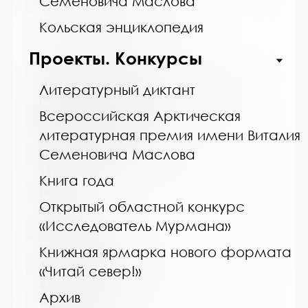
Семёновича Маслова
www:
https://bibliokinder.kulturu.ru
Кольская энциклопедия
Проекты. Конкурсы
Название библиотеки:
Межпоселенческая библиотека Кольского
Литературный диктант
района
Всероссийская Арктическая
Сокращенное название:
литературная премия имени Виталия
МУК МБ Кольского района
Семеновича Маслова
Почтовый индекс:
184361
Книга года
Город:
Открытый областной конкурс
Кола
«Исследователь Мурмана»
Улица, дом:
пер. Островский, д. 6
Книжная ярмарка нового формата
Телефон:
«Читай север!»
8 (81553) 3-59-88
Архив
www: