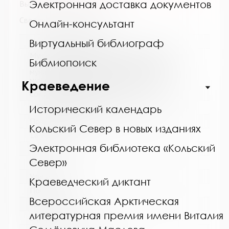
Электронная доставка документов
Выпуск №7 / 8 от 2017 года
Сведения о держателях
Онлайн-консультант
Название библиотеки:
Виртуальный библиограф
Муниципальное бюджетное учреждение
Библиопоиск
культуры "Кольская детская библиотека"
муниципального образования Кольский
муниципальный округ Мурманской области
Краеведение
Сокращенное название:
МБУК "Кольская детская библиотека"
Исторический календарь
Почтовый индекс:
Кольский Север в новых изданиях
184381
Электронная библиотека «Кольский
Город:
Север»
Кола
Улица, дом:
Краеведческий диктант
Победы, 7
Всероссийская Арктическая
Телефон:
литературная премия имени Виталия
8 (81553) 3-35-48