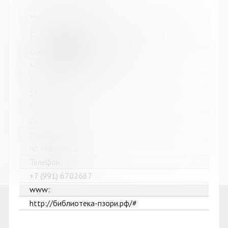
Название библиотеки:
Централизованная библиотечная система г.
Полярные Зори
Сокращенное название:
МБУК "ЦБС г. Полярные Зори"
Почтовый индекс:
184230
Город:
Полярные Зори
Улица, дом:
пр. Нивский, д. 7А
Телефон:
+7 (991) 6702687
www:
http://библиотека-пзори.рф/#