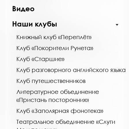
http://kolabiblio.ru/
Видео
Наши клубы
Название библиотеки:
Мурмашинская городская библиотека
Книжный клуб «Переплёт»
Сокращенное название:
Клуб «Покорители Рунета»
МБУК Мурмашинская городская библиотека
Почтовый индекс:
Клуб «Старшие»
184355
Клуб разговорного английского языка
Город:
п. Мурмаши
Клуб путешественников
Улица, дом:
Литературное объединение
Энергетиков, 7
«Пристань посторонних»
Телефон:
Клуб «Заполярная фонотека»
8(81553) 6-36-69
www:
Театральное объединение «Слуги
http://murmashi-library.ru/