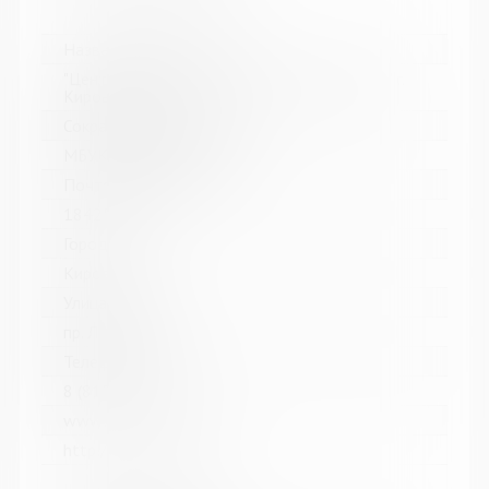
Название библиотеки:
"Централизованная библиотечная система" г.
Кировска
Сокращенное название:
МБУК "ЦБС" г. Кировска
Почтовый индекс:
184250
Город:
Кировск
Улица, дом:
пр. Ленина, д. 15
Телефон:
8 (81531) 5-46-34
www:
http://bibliokirovsk.ru/