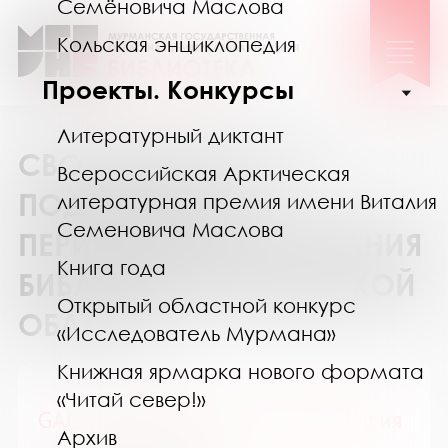
Семёновича Маслова
Кольская энциклопедия
Проекты. Конкурсы
Литературный диктант
СВОДНЫЙ КАТАЛОГ
Всероссийская Арктическая
ПОДПИСКИ НА
литературная премия имени Виталия
Семеновича Маслова
ПЕРИОДИЧЕСКИЕ ИЗДАНИЯ
Книга года
БИБЛИОТЕК МУРМАНСКОЙ
Открытый областной конкурс
ОБЛАСТИ
«Исследователь Мурмана»
Книжная ярмарка нового формата
«Читай север!»
GALA Биография / ГАЛА Биография
Архив