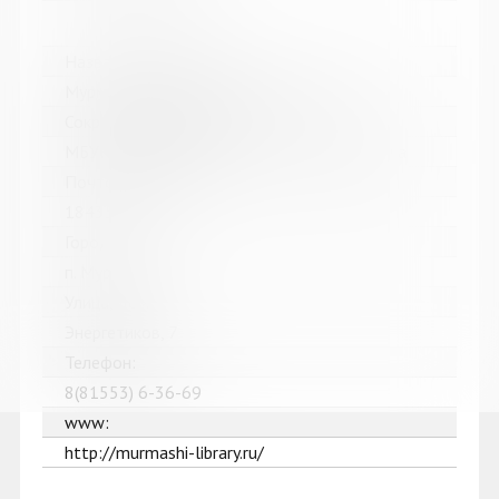
Название библиотеки:
Мурмашинская городская библиотека
Сокращенное название:
МБУК Мурмашинская городская библиотека
Почтовый индекс:
184355
Город:
п. Мурмаши
Улица, дом:
Энергетиков, 7
Телефон:
8(81553) 6-36-69
www:
http://murmashi-library.ru/