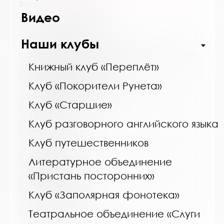
Выпуск №12 от 2018 года
Видео
Сведения о держателях
Название библиотеки:
Наши клубы
Мончегорская централизованная библиотечная
система
Книжный клуб «Переплёт»
Сокращенное название:
Клуб «Покорители Рунета»
МБУК Мончегорская ЦБС
Почтовый индекс:
Клуб «Старшие»
184511
Клуб разговорного английского языка
Город:
Клуб путешественников
Мончегорск
Улица, дом:
Литературное объединение
пр. Металлургов, д. 27
«Пристань посторонних»
Телефон:
Клуб «Заполярная фонотека»
8 (81536) 7-40-28
www:
Театральное объединение «Слуги