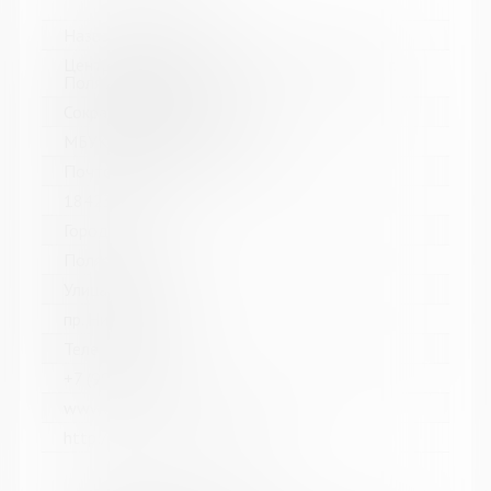
Название библиотеки:
Централизованная библиотечная система г.
Полярные Зори
Сокращенное название:
МБУК "ЦБС г. Полярные Зори"
Почтовый индекс:
184230
Город:
Полярные Зори
Улица, дом:
пр. Нивский, д. 7А
Телефон:
+7 (991) 6702687
www:
http://библиотека-пзори.рф/#