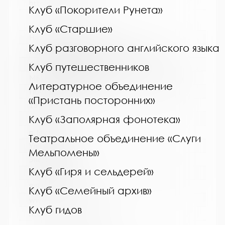
http://kolabiblio.ru/
Клуб «Покорители Рунета»
Клуб «Старшие»
Название библиотеки:
Клуб разговорного английского языка
Мурмашинская городская библиотека
Сокращенное название:
Клуб путешественников
МБУК Мурмашинская городская библиотека
Литературное объединение
Почтовый индекс:
«Пристань посторонних»
184355
Клуб «Заполярная фонотека»
Город:
п. Мурмаши
Театральное объединение «Слуги
Улица, дом:
Мельпомены»
Энергетиков, 7
Клуб «Гиря и сельдерей»
Телефон:
8(81553) 6-36-69
Клуб «Семейный архив»
www:
Клуб гидов
http://murmashi-library.ru/