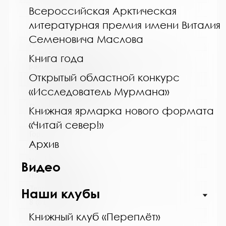
Всероссийская Арктическая
http://monlib.ru/
литературная премия имени Виталия
Семеновича Маслова
Название библиотеки:
Книга года
Межпоселенческая библиотека Кольского
района
Открытый областной конкурс
Сокращенное название:
«Исследователь Мурмана»
МУК МБ Кольского района
Почтовый индекс:
Книжная ярмарка нового формата
184361
«Читай север!»
Город:
Архив
Кола
Улица, дом:
Видео
пер. Островский, д. 6
Телефон:
Наши клубы
8 (81553) 3-59-88
Книжный клуб «Переплёт»
www: