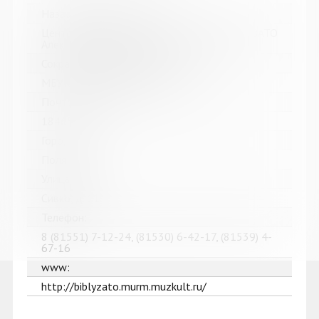
Название библиотеки:
Централизованная библиотечная система ЗАТО
Александровск Мурманской области
Сокращенное название:
МБУК "ЦБС ЗАТО Александровск"
Почтовый индекс:
184650
Город:
Полярный
Улица, дом:
Сивко, д. 11
Телефон:
8 (81551) 7-12-24, (81530) 6-42-17, (81539) 4-
67-16
www:
http://biblyzato.murm.muzkult.ru/