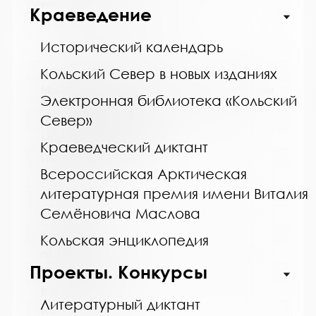
www:
Краеведение
https://bibliokinder.kulturu.ru
Исторический календарь
Название библиотеки:
Кольский Север в новых изданиях
Мончегорская централизованная библиотечная
Электронная библиотека «Кольский
система
Север»
Сокращенное название:
МБУК Мончегорская ЦБС
Краеведческий диктант
Почтовый индекс:
Всероссийская Арктическая
184511
литературная премия имени Виталия
Город:
Семёновича Маслова
Мончегорск
Улица, дом:
Кольская энциклопедия
пр. Металлургов, д. 27
Проекты. Конкурсы
Телефон:
8 (81536) 7-40-28
Литературный диктант
www: