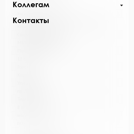
Коллегам
Название библиотеки:
Контакты
"Централизованная библиотечная система" г.
Кировска
Сокращенное название:
МБУК "ЦБС" г. Кировска
Почтовый индекс:
184250
Город:
Кировск
Улица, дом:
пр. Ленина, д. 15
Телефон:
8 (81531) 5-46-34
www:
http://bibliokirovsk.ru/