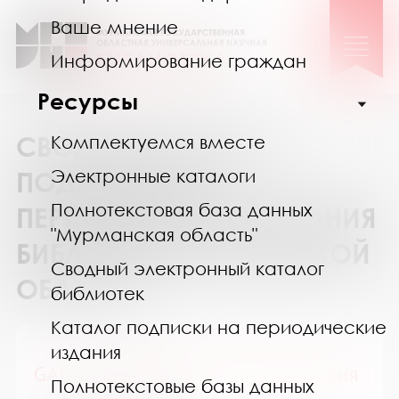
Ваше мнение
Информирование граждан
Ресурсы
СВОДНЫЙ КАТАЛОГ
Комплектуемся вместе
Электронные каталоги
ПОДПИСКИ НА
Полнотекстовая база данных
ПЕРИОДИЧЕСКИЕ ИЗДАНИЯ
"Мурманская область"
БИБЛИОТЕК МУРМАНСКОЙ
Сводный электронный каталог
ОБЛАСТИ
библиотек
Каталог подписки на периодические
издания
GALA Биография / ГАЛА Биография
Полнотекстовые базы данных