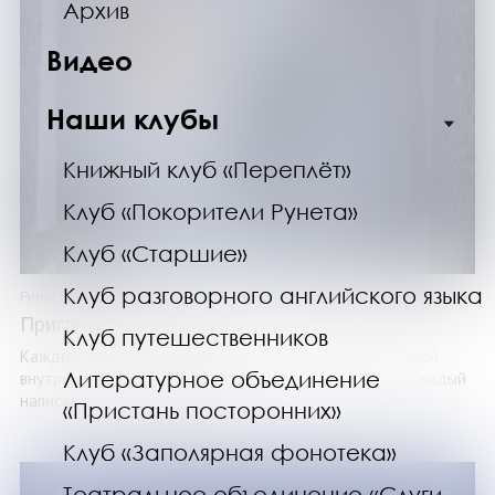
Архив
Видео
Наши клубы
Книжный клуб «Переплёт»
Клуб «Покорители Рунета»
Клуб «Старшие»
Клуб разговорного английского языка
Ринат Газизов
Приглашение к любви
Клуб путешественников
Каждый текст цикла «Приглашение к любви» имеет свой
Литературное объединение
внутренний сюжет и развивает общий сюжет книги, каждый
написан в особой манере и ...
«Пристань посторонних»
Клуб «Заполярная фонотека»
Театральное объединение «Слуги