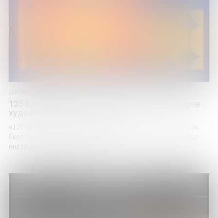
Джеймс Скотт Белл
125 писательских техник. Пособие для авторов
художественной литературы
«125 писательских техник» - книга, написанная Джеймсом
Скоттом Беллом, предлагает читателям уникальный набор
инструментов и стратегий для ...