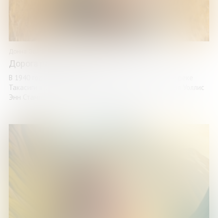
Донна Эверхарт
Дорога радости и слез
В 1940 году проливные дожди прорвали плотину на реке
Такасиги в Северной Каролине. Четырнадцатилетняя Уоллис
Энн Стампер и ее семья чудом пережили ...