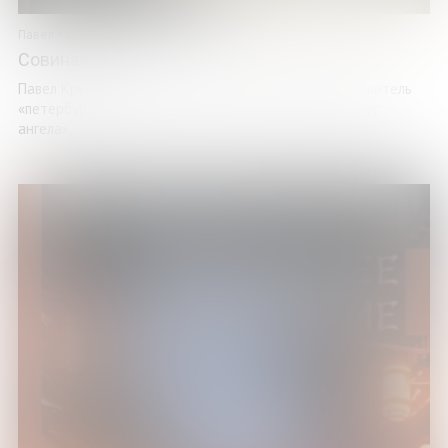
Павел Крусанов
Совиная тропа
Павел Крусанов – прозаик, редактор, яркий представитель
«петербургских фундаменталистов», автор книг «Укус
ангела», ...