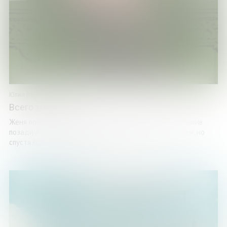
Юлия Вереск
Всего хорошего
Женя поступила в университет и уехала учиться, оставив
позади все проблемы. Она пыталась забыть о прошлом, но
спустя год, вернувшись домой на летние ...