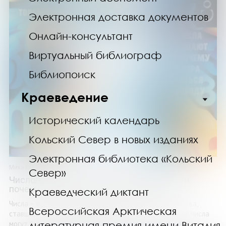
Электронная доставка документов
Онлайн-консультант
Виртуальный библиограф
Библиопоиск
Краеведение
Исторический календарь
Кольский Север в новых изданиях
Электронная библиотека «Кольский
Микаэль Дален
Север»
Числоголики. Как числа порабощают нас, и
почему нам пора вырваться на свободу
Краеведческий диктант
Числа – одно из важнейших изобретений человечества,
Всероссийская Арктическая
ставших неотъемлемой частью цивилизации. Однако числа
могут быть не только полезны, но и ...
литературная премия имени Виталия