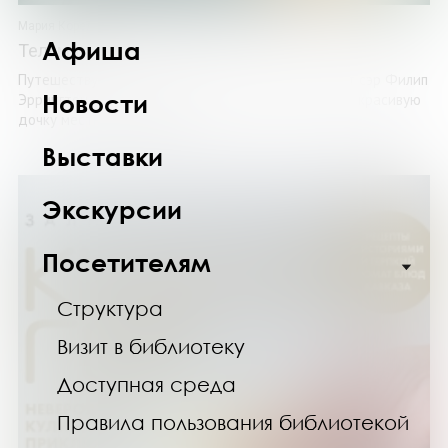
Мария Корелли
Афиша
Тельма
Путешествуя по Норвегии, британский аристократ сэр Филип
Новости
Эррингтон влюбляется в юную Тельму — добрую и красивую
дочку местного фермера. ...
Выставки
Экскурсии
Посетителям
Структура
Визит в библиотеку
Доступная среда
Правила пользования библиотекой