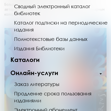
Большое и вкусное путешествие по Кавказу. Вместе с
Сводный электронный каталог
автором – Залиной Борисовой – познакомимся с кулинарным
библиотек
колоритом семи российских ...
Каталог подписки на периодические
издания
Полнотекстовые базы данных
Издания Библиотеки
Каталоги
Онлайн-услуги
Заказ литературы
Продление срока пользования
изданиями
Электронный абонемент