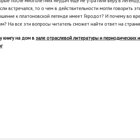
орые после многолетних неудач еще не утратили веру в легенду
если встречался, то о чем в действительности могли говорить э
ошение к платоновской легенде имеет Геродот? И почему во вре
м? На все эти вопросы читатель сможет найти ответ на страни
у книгу на дом в
зале отраслевой литературы и периодических 
ог