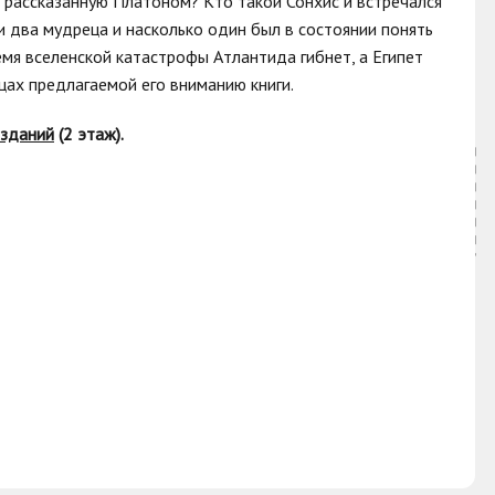
, рассказанную Платоном? Кто такой Сонхис и встречался
ти два мудреца и насколько один был в состоянии понять
мя вселенской катастрофы Атлантида гибнет, а Египет
цах предлагаемой его вниманию книги.
изданий
(2 этаж).