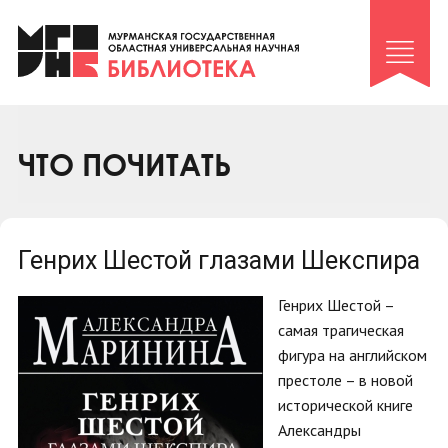
Клуб «Гиря и сельдерей»
Клуб «Семейный архив»
Клуб гидов
Коллегам
ЧТО ПОЧИТАТЬ
Контакты
Генрих Шестой глазами Шекспира
Генрих Шестой –
самая трагическая
фигура на английском
престоле – в новой
исторической книге
Александры