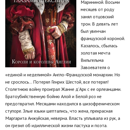
Марининой. Восьми
месяцев от роду
занял отцовский
трон. В девять лет
был увенчан
французской короной.
Казалось, сбылась
золотая мечта
Вильгельма
Завоевателя о
«единой и неделимой» Англо-Французской монархии. Но
не срослось… Потерял Генрих Шестой, все потерял!
Столетнюю войну проиграл Жанне д'Арк с ее орлеанцами.
Братоубийственную бойню Алой и Белой роз не
предотвратил. Месяцами находился в шизофреническом
ступоре. Злые языки шептались, что жена, прекрасная
Маргарита Анжуйская, неверна. Власть уплывала из рук, а
он грезил об идиллической жизни пастуха и поэта.