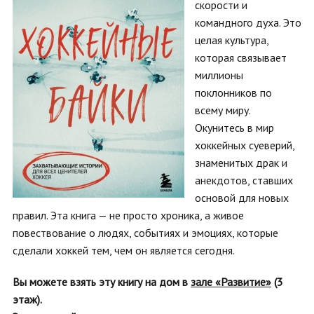
скорости и
командного духа. Это
целая культура,
которая связывает
миллионы
поклонников по
всему миру.
Окунитесь в мир
хоккейных суеверий,
знаменитых драк и
анекдотов, ставших
основой для новых
правил. Эта книга — не просто хроника, а живое
повествование о людях, событиях и эмоциях, которые
сделали хоккей тем, чем он является сегодня.
Вы можете взять эту книгу на дом в
зале «Развитие»
(3
этаж).