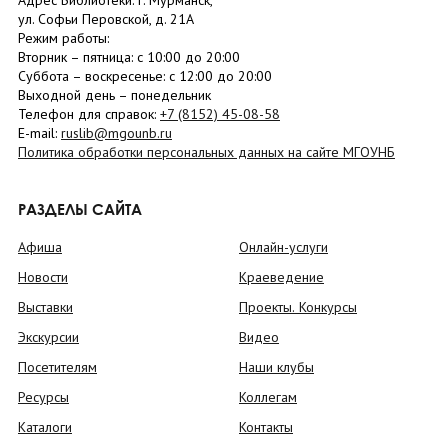
Адрес Библиотеки: г. Мурманск,
ул. Софьи Перовской, д. 21А
Режим работы:
Вторник –
пятница
: с 10:00 до 20:00
Суббота
– в
оскресенье
: c 12:00 до 20:00
Выходной день – понедельник
Телефон для справок:
+7 (8152)
45-08-58
E-mail:
ruslib@mgounb.ru
Политика обработки персональных данных на сайте МГОУНБ
РАЗДЕЛЫ САЙТА
Афиша
Онлайн-услуги
Новости
Краеведение
Выставки
Проекты. Конкурсы
Экскурсии
Видео
Посетителям
Наши клубы
Ресурсы
Коллегам
Каталоги
Контакты