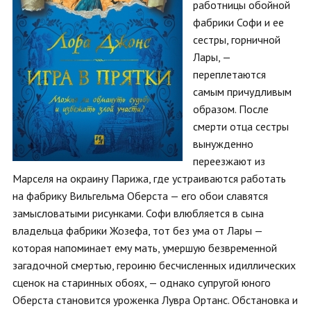
работницы обойной
фабрики Софи и ее
сестры, горничной
Лары, —
переплетаются
самым причудливым
образом. После
смерти отца сестры
вынужденно
переезжают из
Марселя на окраину Парижа, где устраиваются работать
на фабрику Вильгельма Оберста — его обои славятся
замысловатыми рисунками. Софи влюбляется в сына
владельца фабрики Жозефа, тот без ума от Лары —
которая напоминает ему мать, умершую безвременной
загадочной смертью, героиню бесчисленных идиллических
сценок на старинных обоях, — однако супругой юного
Оберста становится уроженка Лувра Ортанс. Обстановка и