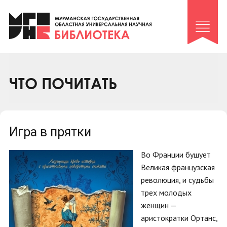
Клуб «Гиря и сельдерей»
Клуб «Семейный архив»
Клуб гидов
Коллегам
ЧТО ПОЧИТАТЬ
Контакты
Игра в прятки
Во Франции бушует
Великая французская
революция, и судьбы
трех молодых
женщин —
аристократки Ортанс,