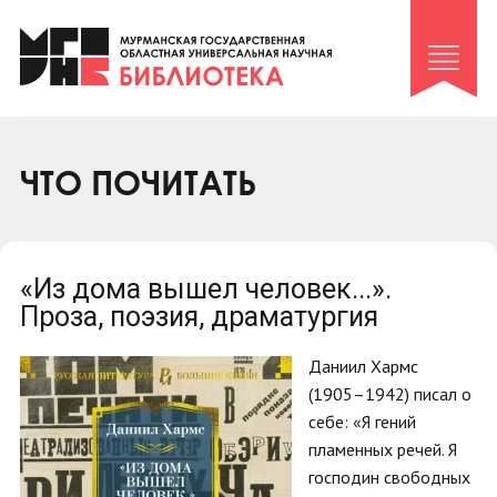
Клуб «Гиря и сельдерей»
Клуб «Семейный архив»
Клуб гидов
Коллегам
ЧТО ПОЧИТАТЬ
Контакты
«Из дома вышел человек...».
Проза, поэзия, драматургия
Даниил Хармс
(1905–1942) писал о
себе: «Я гений
пламенных речей. Я
господин свободных