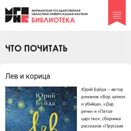
Клуб «Гиря и сельдерей»
Клуб «Семейный архив»
Клуб гидов
Коллегам
ЧТО ПОЧИТАТЬ
Контакты
Лев и корица
Юрий Буйда – автор
романов «Вор, шпион
и убийца», «Дар
речи» и «Пятое
царство», сборника
рассказов «Прусская