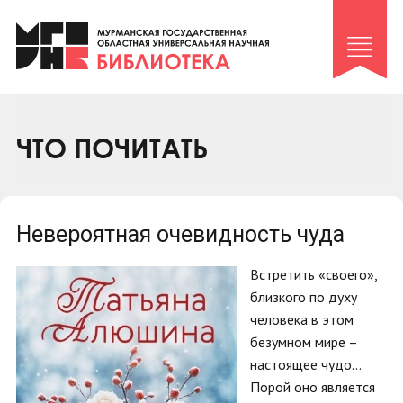
Клуб «Гиря и сельдерей»
Клуб «Семейный архив»
Клуб гидов
Коллегам
ЧТО ПОЧИТАТЬ
Контакты
Невероятная очевидность чуда
Встретить «своего»,
близкого по духу
человека в этом
безумном мире –
настоящее чудо…
Порой оно является