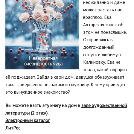
неожиданно и даже
может застать нас
врасплох. Ева
Ахтарская знает об
этом не понаслышке.
Отправляясь в
долгожданный
отпуск в любимую
Калиновку, Ева не
знала, какой сюрприз
её поджидает. Зайдя в свой дом, девушка обнаруживает
там… совершенно незнакомого мужчину. К чему приведёт
это вынужденное знакомство?
Вы можете взять эту книгу на дом в
зале художественной
литературы
(2 этаж).
Электронный каталог
ЛитРес