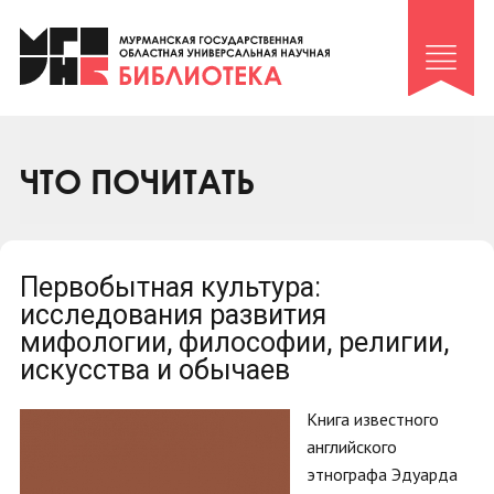
Клуб «Гиря и сельдерей»
Клуб «Семейный архив»
Клуб гидов
Коллегам
ЧТО ПОЧИТАТЬ
Контакты
Первобытная культура:
исследования развития
мифологии, философии, религии,
искусства и обычаев
Книга известного
английского
этнографа Эдуарда