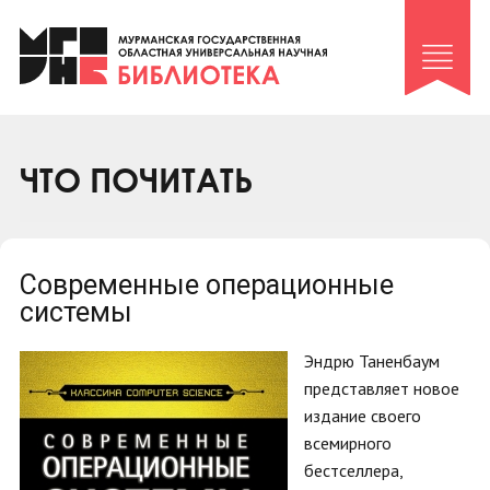
Клуб «Гиря и сельдерей»
Клуб «Семейный архив»
Клуб гидов
Коллегам
ЧТО ПОЧИТАТЬ
Контакты
Современные операционные
системы
Эндрю Таненбаум
представляет новое
издание своего
всемирного
бестселлера,