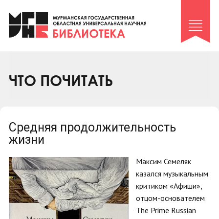
Клуб «Гиря и сельдерей»
Клуб «Семейный архив»
Клуб гидов
Коллегам
ЧТО ПОЧИТАТЬ
Контакты
Средняя продолжительность
жизни
Максим Семеляк
казался музыкальным
критиком «Афиши»,
отцом-основателем
The Prime Russian