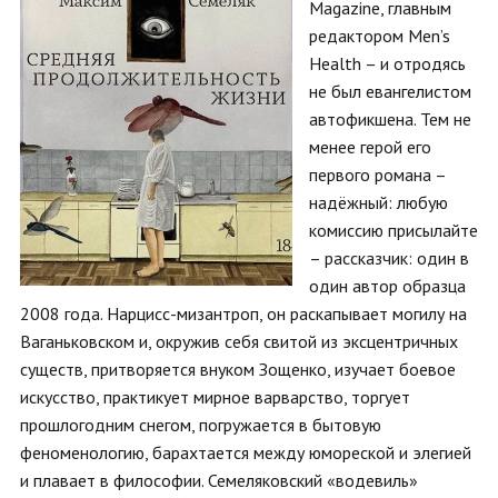
Magazine, главным
редактором Men’s
Health – и отродясь
не был евангелистом
автофикшена. Тем не
менее герой его
первого романа –
надёжный: любую
комиссию присылайте
– рассказчик: один в
один автор образца
2008 года. Нарцисс-мизантроп, он раскапывает могилу на
Ваганьковском и, окружив себя свитой из эксцентричных
существ, притворяется внуком Зощенко, изучает боевое
искусство, практикует мирное варварство, торгует
прошлогодним снегом, погружается в бытовую
феноменологию, барахтается между юмореской и элегией
и плавает в философии. Семеляковский «водевиль»