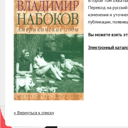
Второй том охватыв
Перевод на русский
изменения и уточне
публикации, появивш
Вы можете взять эт
Электронный катал
« Вернуться к списку