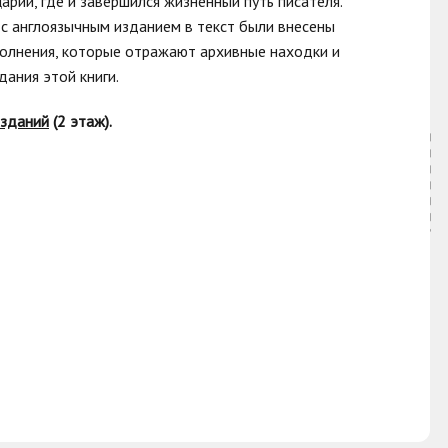
рии, где и завершился жизненный путь писателя.
 с англоязычным изданием в текст были внесены
ополнения, которые отражают архивные находки и
дания этой книги.
изданий
(2 этаж).